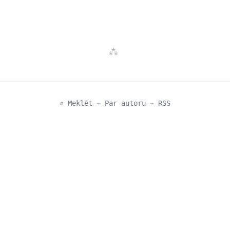
⌕ Meklēt
⌁
Par autoru
⌁
RSS