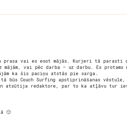
n prasa vai es esot mājās. Kurjeri tā parasti 
z mājām, vai pēc darba – uz darbu. Es protams 
ājām ka šis paciņu atstās pie sarga.
 tā būs Couch Surfing apstiprināšanas vēstule,
n atsūtija redaktore, par to ka atļāvu tur ie
ā 🙂