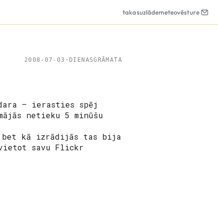
takas
uzlāde
meteo
vēsture
2008-07-03
·
DIENASGRĀMATA
dara – ierasties spēj
mājās netieku 5 minūšu
 bet kā izrādijās tas bija
vietot savu Flickr