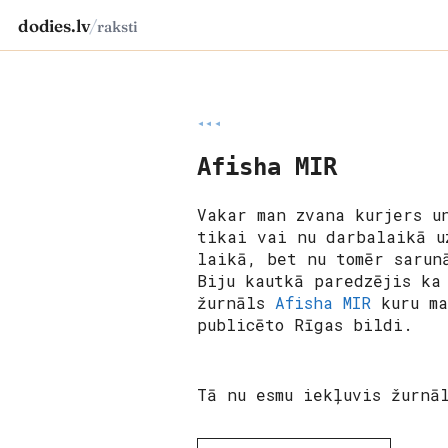
dodies.lv
/
raksti
◂◂◂
Afisha MIR
Vakar man zvana kurjers u
tikai vai nu darbalaikā u
laikā, bet nu tomēr sarun
Biju kautkā paredzējis ka
žurnāls
Afisha MIR
kuru ma
publicēto Rīgas bildi.
Tā nu esmu iekļuvis žurnāl