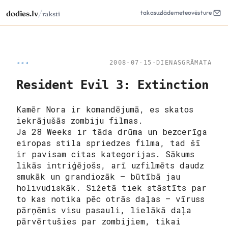
/
dodies.lv
takas
uzlāde
meteo
vēsture
raksti
◂◂◂
2008-07-15
·
DIENASGRĀMATA
Resident Evil 3: Extinction
Kamēr Nora ir komandējumā, es skatos
iekrājušās zombiju filmas.
Ja 28 Weeks ir tāda drūma un bezcerīga
eiropas stila spriedzes filma, tad šī
ir pavisam citas kategorijas. Sākums
likās intriģējošs, arī uzfilmēts daudz
smukāk un grandiozāk – būtībā jau
holivudiskāk
. Sižetā tiek stāstīts par
to kas notika pēc otrās daļas – vīruss
pārņēmis visu pasauli, lielākā daļa
pārvērtušies par zombijiem, tikai