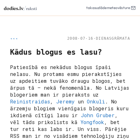
/
dodies.lv
takas
uzlāde
meteo
vēsture
raksti
◂◂◂
2008-07-16
·
DIENASGRĀMATA
Kādus blogus es lasu?
Patiesībā es nekādus blogus īpaši
nelasu. Nu protams esmu pierakstījies
uz apdeitiem tuvāko draugu blogos, bet
ārpus tā – nekā fenomenāla. No Latvijas
blogeriem man ir pieraksts uz
Reinistraidas
,
Jeremy
un
Onkuli
. No
ārzemju blogiem vienīgais blogeris kuru
ikdienā cītīgi lasu ir
John Gruber
,
vēl tāds prikolists kā
Yongfook
, bet
tur reti kas labs ir. Un viss. Pārējie
RSS man ir no visādiem tehnoloģiju ziņu