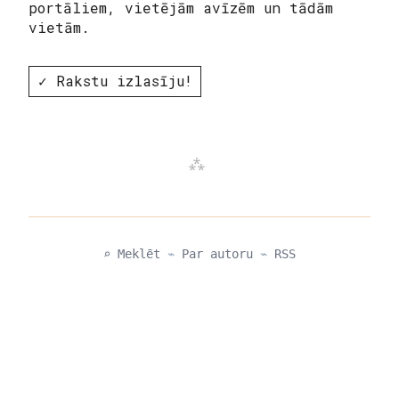
portāliem, vietējām avīzēm un tādām
vietām.
✓ Rakstu izlasīju!
⌕ Meklēt
⌁
Par autoru
⌁
RSS