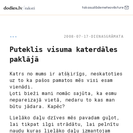
/
dodies.lv
takas
uzlāde
meteo
vēsture
raksti
◂◂◂
2008-07-17
·
DIENASGRĀMATA
Puteklis visuma katerdāles
paklājā
Katrs no mums ir atšķirīgs, neskatoties
uz to ka pašos pamatos mēs visi esam
vienādi.
Ļoti bieži mani nomāc sajūta, ka esmu
nepareizajā vietā, nedaru to kas man
būtu jādara. Kapēc?
Lielāko daļu dzīves mēs pavadam guļot,
lai tikpat ilgi strādātu, lai pelnītu
naudu kuras lielāko daļu izmantojam