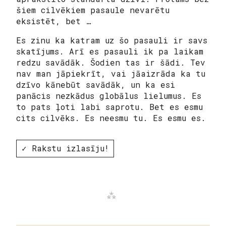
šiem cilvēkiem pasaule nevarētu
eksistēt, bet …
Es zinu ka katram uz šo pasauli ir savs
skatījums. Arī es pasauli ik pa laikam
redzu savādāk. Šodien tas ir šādi. Tev
nav man jāpiekrīt, vai jāaizrāda ka tu
dzīvo kānebūt savādāk, un ka esi
panācis nezkādus globālus lielumus. Es
to pats ļoti labi saprotu. Bet es esmu
cits cilvēks. Es neesmu tu. Es esmu es.
✓ Rakstu izlasīju!