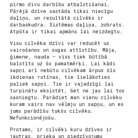
pirmo divu darbību atbalstišanai.
Pārējā dzīve sastāda tikai niecīgu
daļiņu, un rezultātā cilvēks ir
darbaskudra. Sistēmas daļiņa, zobrats.
Atpūta ir tikai apmāns lai neizdegtu.
Visu cilvēka dzīvi var reducēt uz
vairošanos un sugas attīstību. Māja,
ģimene, nauda – viss tiek būtībā
balstīts uz šo pamatmērķi. Lai kādi
sapņi arī nebūtu cilvēkam ārpus šīs
ikdienas rutīnas, tie lielākoties
paliek sapņi. Tie ir vajadzīgi lai
turpinātu eksistēt, bet ne jau lai tos
sasniegtu. Parādiet man vienu cilvēku
kuram vairs nav vēlmju un sapņu, un es
jums parādīšu tukšu cilvēku.
Nefunkcionējošu.
Protams, ir cilvēki kuru dzīves ir
jautras, prieka un piedzīvojumu