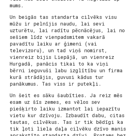
mums.
Un beigās tas standarta cilvēks visu
mūžu ir pelnījis naudu, lai sevi
uzturētu, lai radītu pēcnācējus, lai no
sešiem līdz vienpadsmitem vakarā
pavadītu laiku ar ģimeni (vai
televizoru), un tad viņš nomirst,
vienreiz bijis Liepājā, un vienreiz
Hurgadā, panācis tikai to ka viņi
bērni ieguvuši labu izglītību un firma
kurā strādājis, guvusi kādus tur
panākumus. Tas viss ir putekļi.
Un šeit es sāku šaubīties. Ja reiz mēs
esam uz šīs zemes, es vēlos sev
piešķirto laiku izmantot lai iepazītu
vietu kur dzīvoju. Izbaudīt dabu, citas
tautas, cilvēkus. Tas ir tik bēdīgi ka
tik ļoti liela daļa cilvēku dzīvo manis
aprakstīto standarta dzīvi. Protams bez