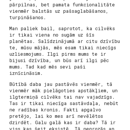
pārpilnas, bet pamata funkcionalitāte
vienmēr balstās uz pašsaglabāšanos,
turpināšanos.
Man paliek bail, saprotot, ka cilvēks
ir tikai viena no sugām uz šīs
planētas. Salīdzinājumā ar citu dzīvību
te, mūsu mājās, mēs esam tikai niecīgs
uzliesmojums. Ilgi pirms mums te ir
bijusi dzīvība, un būs arī ilgi pēc
mums. Tad kad mēs sevi paši
iznīcināsim.
Būtībā daba jau pastāvēs vienmēr, tā
vienmēr māk pielāgoties apstākļiem, un
ilgtermiņā cilvēks tai nav vajadzīgs.
Tas ir tikai niecīga sastāvdaļa, nebūt
ne radības kronis. Fakti apgalvo
pretējo, lai ko mes arī nevēlētos
dzirdēt. Galu galā kas ir daba? Tā ir
viss kas šeit eksistē. Tā negrozās ap