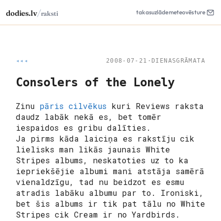
/
dodies.lv
takas
uzlāde
meteo
vēsture
raksti
◂◂◂
2008-07-21
·
DIENASGRĀMATA
Consolers of the Lonely
Zinu
pāris
cilvēkus
kuri Reviews raksta
daudz labāk nekā es, bet tomēr
iespaidos es gribu dalīties.
Ja pirms kāda laiciņa es rakstīju cik
lielisks man likās jaunais White
Stripes albums, neskatoties uz to ka
iepriekšējie albumi mani atstāja samērā
vienaldzīgu, tad nu beidzot es esmu
atradis labāku albumu par to. Ironiski,
bet šis albums ir tik pat tālu no White
Stripes cik Cream ir no Yardbirds.