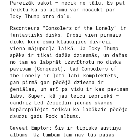
Pareizāk sakot – necik ne tālu. Es pat
teiktu ka šo albumu var nosaukt par
Icky Thump otro daļu.
Raconteurs “Consolers of the Lonely” ir
fantastisks disks. Droši vien pirmais
disks kuru esmu klausījies divreiz
viena mājupceļa laikā. Ja Icky Thump
spēks ir tikai dažās dziesmās, un dažas
no tam es labprāt izsvītrotu no diska
pavisam (Conquest), tad Consolers of
the Lonely ir ļoti labi komplektēts,
gan pirmā gan pēdējā dziesma ir
ģeniālas, un arī pa vidu ir kas pavisam
labs. Super, kā jau teicu iepriekš –
gandrīz Led Zeppelin jaunās skaņās.
Nepārspīlējot teikšu ka labākais pēdējo
daudzu gadu Rock albums.
Caveat Emptor: Šis ir tipisks austiņu
albums. Uz tumbām tam nav tās pašas