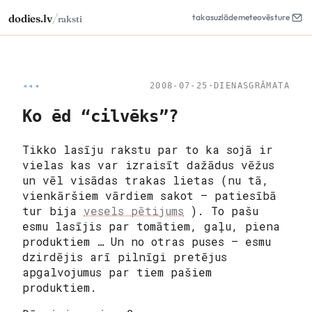
/
dodies.lv
takas
uzlāde
meteo
vēsture
raksti
◂◂◂
2008-07-25
·
DIENASGRĀMATA
Ko ēd “cilvēks”?
Tikko lasīju rakstu par to ka sojā ir
vielas kas var izraisīt dažādus vēžus
un vēl visādas trakas lietas (nu tā,
vienkāršiem vārdiem sakot – patiesībā
tur bija
vesels pētijums
). To pašu
esmu lasījis par tomātiem, gaļu, piena
produktiem … Un no otras puses – esmu
dzirdējis arī pilnīgi pretējus
apgalvojumus par tiem pašiem
produktiem.