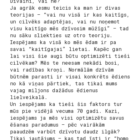
Dīvaini, vai ne?
Ja agrāk esmu teicis ka man ir divas
teorijas – “vai nu visā ir kas kaitīgs,
un cilvēks adaptējas, vai nu noņemot
visu kaitīgo mēs dzīvosim mūžīgi” – tad
nu sāku sliekties uz otro teoriju.
Iespējams ka visā ko mēs ēdam ir pa
savai “kaitīgajai” lietai. Kapēc gan
lai visi šie augi būtu optimizēti tieši
cilvēkam? Mēs te neesam nekādi bosi,
vai radības kroņi. Normālām dzīvām
būtnēm parasti ir visai konkrēts ēdiens
no kā viņas pārtiek, tas tikai mums
vajag miljons dažādus ēdienus
lielveikalā.
Un iespējams ka tieši šis faktors tur
mūs pie vidējā vecuma 70 gadi. Kazi,
iespējams ja mēs visi optimizētu savus
ēšanas paradumus – pēc vairākām
paaudzēm varbūt dzīvotu daudz ilgāk?
Tikai jautājums – kas tad īsti ir “homo