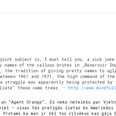
joint subject is, I must tell you, a sick joke
y names of the callous brutes in _Reservoir Do
, the tradition of giving pretty names to ugl
between 1961 and 1971, the high command of the
a struggle was apparently being protected by 
oliate” those same trees.
— http://www.mindful
 un “Agent Orange”. Es neko neteikšu par Vjetn
eikt – visas tās pretīgās lietas ko Amerikāņi
. Protams ka man ir žēl tos cilvēkus kas gāja 