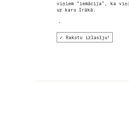
viņiem “iemācija”, ka vi
uz karu Irākā.
✓ Rakstu izlasīju!