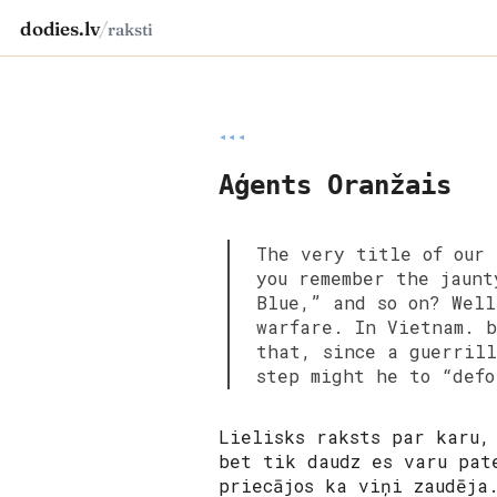
dodies.lv
/
raksti
◂◂◂
Aģents Oranžais
The very title of our 
you remember the jaunt
Blue,” and so on? Well
warfare. In Vietnam. 
that, since a guerrill
step might he to “def
Lielisks raksts par karu,
bet tik daudz es varu pat
priecājos ka viņi zaudēja