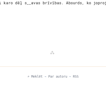
ņi karo dēļ
s__avas brīvības
. Absurds, ko jopro
⌕ Meklēt
⌁
Par autoru
⌁
RSS