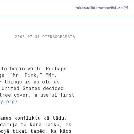
takas
uzlāde
meteo
vēsture
2008-07-31
·
DIENASGRĀMATA
 to begin with. Perhaps
gs _”Mr. Pink,” “Mr.
y things is as old as
 United States decided
tree cover, a useful first
ly.org/
amas konfliktu kā tādu,
 darīja tā kara laikā, es
bojā tikai tapēc, ka kāds