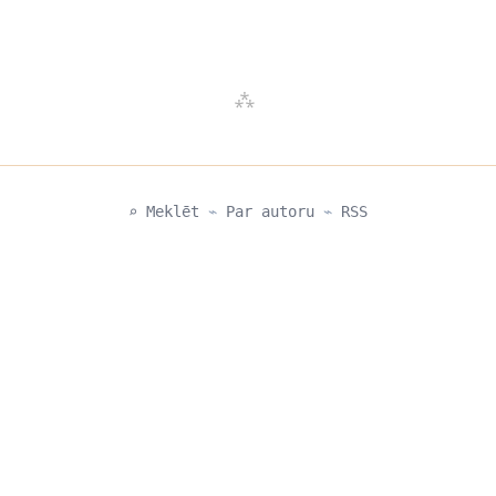
⌕ Meklēt
⌁
Par autoru
⌁
RSS