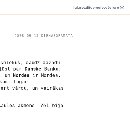
takas
uzlāde
meteo
vēsture
2008-09-15
·
DIENASGRĀMATA
ašniekus, daudz dažādu
kļūst par
Danske
Banka,
n, un
Nordea
ir Nordea.
ukumi tagad.
gert vārdu, un vairākas
saules akmens. Vēl bija