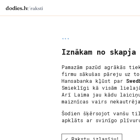
dodies.lv
/
raksti
◂◂◂
Iznākam no skapja
Pamazām pazūd agrākās tie
firmu sākušas pāreju uz t
Hansabanka kļūst par
Swed
Smieklīgi kā visām lielaj
Arī Laima jau kādu laiciņ
maiznīcas vairs nekautrēj
Šodien šķērsojot vanšu ti
apklāts ar svinīgo plīvur
✓ Rakstu izlasīju!