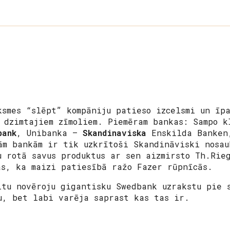
ksmes “slēpt” kompāniju patieso izcelsmi un īp
o dzimtajiem zīmoliem. Piemēram bankas: Sampo 
bank
, Unibanka –
Skandinaviska
Enskilda Banke
ām bankām ir tik uzkrītoši Skandināviski nosa
u rotā savus produktus ar sen aizmirsto Th.Rie
as, ka maizi patiesībā ražo Fazer rūpnīcās.
ltu novēroju gigantisku Swedbank uzrakstu pie 
u, bet labi varēja saprast kas tas ir.