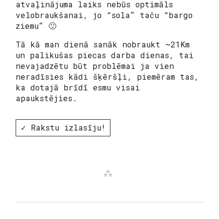
atvaļinājuma laiks nebūs optimāls
velobraukšanai, jo “sola” taču “bargo
ziemu” 🙂
Tā kā man dienā sanāk nobraukt ~21Km
un palikušas piecas darba dienas, tai
nevajadzētu būt problēmai ja vien
neradīsies kādi šķēršļi, piemēram tas,
ka dotajā brīdī esmu visai
apaukstējies.
✓ Rakstu izlasīju!