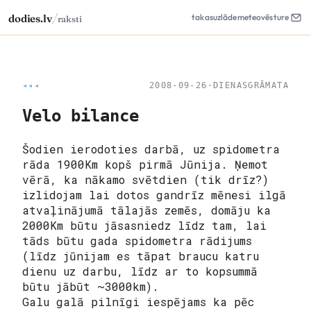
/
dodies.lv
takas
uzlāde
meteo
vēsture
raksti
◂◂◂
2008-09-26
·
DIENASGRĀMATA
Velo bilance
Šodien ierodoties darbā, uz spidometra
rāda 1900Km kopš pirmā Jūnija. Ņemot
vērā, ka nākamo svētdien (tik drīz?)
izlidojam lai dotos gandrīz mēnesi ilgā
atvaļinājumā tālajās zemēs, domāju ka
2000Km būtu jāsasniedz līdz tam, lai
tāds būtu gada spidometra rādijums
(līdz jūnijam es tāpat braucu katru
dienu uz darbu, līdz ar to kopsummā
būtu jābūt ~3000km).
Galu galā pilnīgi iespējams ka pēc