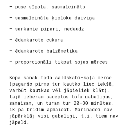
– puse sīpola, sasmalcināts
– sasmalcināta ķiploka daiviņa
– sarkanie pipari, nedaudz
– ēdamkarote cukura
– ēdamkarote balzāmetiķa
– proporcionāli tikpat sojas mērces
Kopā sanāk tāda saldskābi-sāļa mērce
(pagaršo pirms tur kautko liec iekšā,
varbūt kautkas vēl jāpieliek klāt),
tajā ieberam saceptos tofu gabaliņus,
samaisam, un turam tur 20-30 minūtes,
ik pa brīdim apmaisot. Marinādei nav
jāpārklāj visi gabaliņi, t.i. tiem nav
jāpeld.