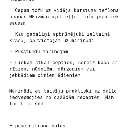
– Cepam tofu uz vidēja karstuma teflona
pannas NEizmantojot eļļu. Tofu jāpaliek
sausam
– Kad gabaliņi apbrūnējuši zeltainā
krāsā, pārvietojam uz marinādi
– Pusstundu marinējam
– Liekam atkal cepties, šoreiz kopā ar
rīsiem, nūdelēm, dārzeņiem vai
jebkādiem citiem ēdieniem
Marinādi es taisīju praktiski uz dullo,
iedvesmojies no dažādām receptēm. Man
tur bija šādi:
– puse citrona sulas