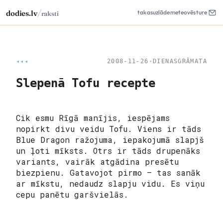
/
dodies.lv
takas
uzlāde
meteo
vēsture
raksti
◂◂◂
2008-11-26
·
DIENASGRĀMATA
Slepenā Tofu recepte
Cik esmu Rīgā manījis, iespējams
nopirkt divu veidu Tofu. Viens ir tāds
Blue Dragon ražojuma, iepakojumā slapjš
un ļoti mīksts. Otrs ir tāds drupenāks
variants, vairāk atgādina presētu
biezpienu. Gatavojot pirmo – tas sanāk
ar mīkstu, nedaudz slapju vidu. Es viņu
cepu panētu garšvielās.