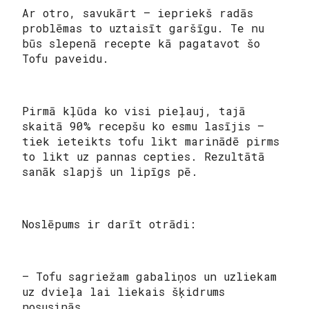
Ar otro, savukārt – iepriekš radās
problēmas to uztaisīt garšīgu. Te nu
būs slepenā recepte kā pagatavot šo
Tofu paveidu.
Pirmā kļūda ko visi pieļauj, tajā
skaitā 90% recepšu ko esmu lasījis –
tiek ieteikts tofu likt marinādē pirms
to likt uz pannas cepties. Rezultātā
sanāk slapjš un lipīgs pē.
Noslēpums ir darīt otrādi:
– Tofu sagriežam gabaliņos un uzliekam
uz dvieļa lai liekais šķidrums
nosusinās