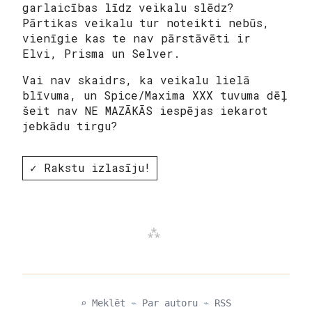
garlaicības līdz veikalu slēdz?
Pārtikas veikalu tur noteikti nebūs,
vienīgie kas te nav pārstāvēti ir
Elvi, Prisma un Selver.
Vai nav skaidrs, ka veikalu lielā
blīvuma, un Spice/Maxima XXX tuvuma dēļ
šeit nav NE MAZĀKĀS iespējas iekarot
jebkādu tirgu?
✓ Rakstu izlasīju!
⌕ Meklēt
⌁
Par autoru
⌁
RSS