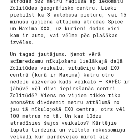
atrodas 500 metru radiusā ap iedomātu
Zolitūdes ģeogrāfisko centru. Lieki
piebilst ka 3 autobusa pieturu, vai 15
minūšu gājiena attālumā atrodas Spice
un Maxima XXX, uz kurieni dodas visi
kam ir auto, vai vēlme pēc plašākas
izvēles.
Un tagad jautājums. Ņemot vērā
acīmredzamu nīkuļošanu lielākajā daļā
Zolitūdes veikalu, situāciju kad IXO
centrā (kurā ir Maxima) katru otro
nedēļu aizveras kāds veikals – KAPĒC ir
jābūvē vēl divi iepirkšanās centri
Zolitūdē? Viens no viņiem tikko tika
anonsēts divdesmit metru attālumā no
jau tā nīkuļojošā IXO centra, otrs vēl
100 metrus no tā. Un kas lūdzu
atradīsies šajos veikalos? Kārtējie
lupatu tirdziņi un viltoto rokassomiņu
veikali kur pārdevējas mirst aiz