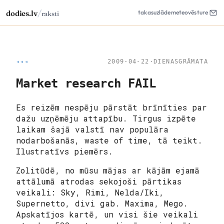
/
dodies.lv
takas
uzlāde
meteo
vēsture
raksti
◂◂◂
2009-04-22
·
DIENASGRĀMATA
Market research FAIL
Es reizēm nespēju pārstāt brīnīties par
dažu uzņēmēju attapību. Tirgus izpēte
laikam šajā valstī nav populāra
nodarbošanās, waste of time, tā teikt.
Ilustratīvs piemērs.
Zolitūdē, no mūsu mājas ar kājām ejamā
attālumā atrodas sekojoši pārtikas
veikali: Sky, Rimi, Nelda/Iki,
Supernetto, divi gab. Maxima, Mego.
Apskatījos kartē, un visi šie veikali