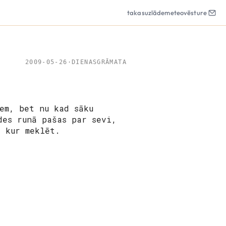
takas
uzlāde
meteo
vēsture
2009-05-26
·
DIENASGRĀMATA
em, bet nu kad sāku
des runā pašas par sevi,
a kur meklēt.