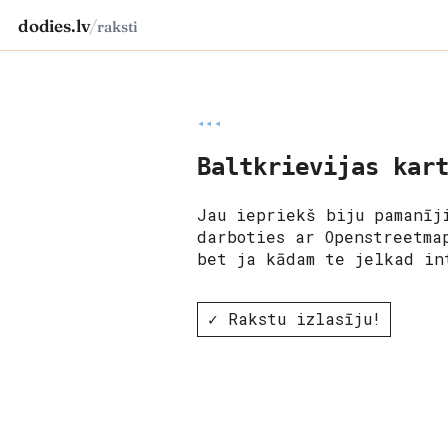
dodies.lv
/
raksti
◂◂◂
Baltkrievijas kar
Jau iepriekš biju pamanīj
darboties ar Openstreetma
bet ja kādam te jelkad in
✓ Rakstu izlasīju!