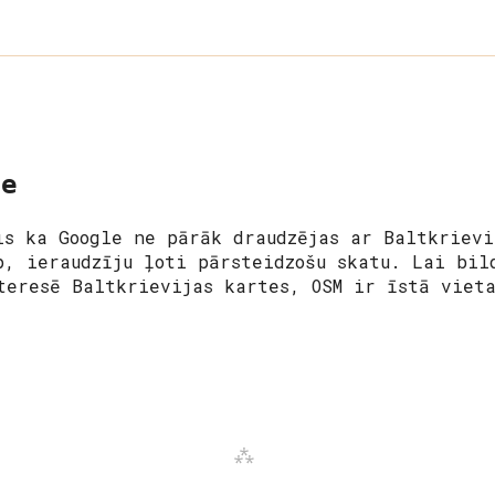
te
is ka Google ne pārāk draudzējas ar Baltkrievi
p, ieraudzīju ļoti pārsteidzošu skatu. Lai bil
teresē Baltkrievijas kartes, OSM ir īstā viet