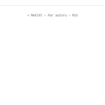
⌕ Meklēt
⌁
Par autoru
⌁
RSS