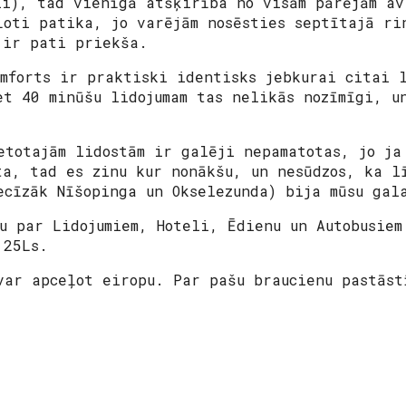
li), tad vienīgā atšķirība no visām pārējām av
ļoti patika, jo varējām nosēsties septītajā ri
 ir pati priekša.
omforts ir praktiski identisks jebkurai citai 
et 40 minūšu lidojumam tas nelikās nozīmīgi, u
etotajām lidostām ir galēji nepamatotas, jo ja
ta, tad es zinu kur nonākšu, un nesūdzos, ka l
ecīzāk Nīšopinga un Okselezunda) bija mūsu gal
ku par Lidojumiem, Hoteli, Ēdienu un Autobusiem
 25Ls.
var apceļot eiropu. Par pašu braucienu pastāst