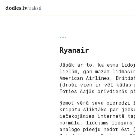
dodies.lv
/
raksti
◂◂◂
Ryanair
Jāsāk ar to, ka esmu lido
lielām, gan mazām lidmašī
American Airlines, Britis
(droši vien ir vēl kādas 
Toties šajās brīvdienās p
Ņemot vērā savu pieredzi 
kripatu sliktāks par jebk
iečekojāmies internetā ta
normāla, lidojums liegans
analogo pieeju nedot ēst 