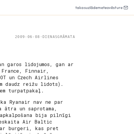
takas
uzlāde
meteo
vēsture
2009-06-08
·
DIENASGRĀMATA
an garos lidojumos, gan ar
 France, Finnair,
OT un Czech Airlines
m daudz reižu lidots).
em turpatpakaļ.
 ka Ryanair nav ne par
a ātra un saprotama,
 apkalpošana bija pilnīgi
eskaita Air Baltic
ar burgeri, kas pret