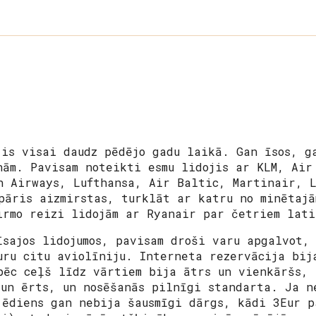
jis visai daudz pēdējo gadu laikā. Gan īsos, g
nām. Pavisam noteikti esmu lidojis ar KLM, Air
h Airways, Lufthansa, Air Baltic, Martinair, L
pāris aizmirstas, turklāt ar katru no minētajā
irmo reizi lidojām ar Ryanair par četriem lati
īsajos lidojumos, pavisam droši varu apgalvot,
uru citu aviolīniju. Interneta rezervācija bij
pēc ceļš līdz vārtiem bija ātrs un vienkāršs,
 un ērts, un nosēšanās pilnīgi standarta. Ja n
(ēdiens gan nebija šausmīgi dārgs, kādi 3Eur p