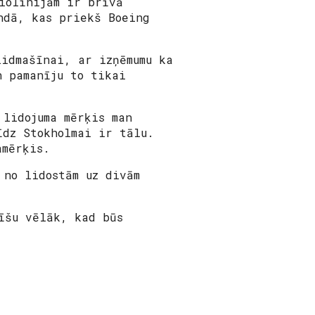
iolīnijām ir brīvā
ndā, kas priekš Boeing
lidmašīnai, ar izņēmumu ka
n pamanīju to tikai
 lidojuma mērķis man
īdz Stokholmai ir tālu.
amērķis.
 no lidostām uz divām
īšu vēlāk, kad būs