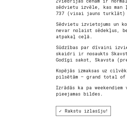
Zviedrijas cenām ir normā
sēdvietu izvēle, kas man 
737 (visai jauns turklāt)
Sēdvietu izvietojums un k
nevar nolaist sēdekļus, b
atpakaļ ceļā.
Sūdzības par dīvaini izvi
skaidri ir nosaukts Skavs
Godīgi sakot, Skavsta (pr
Kopējās izmaksas uz cilvē
pilsētām – grand total of
Izrādās ka pa weekendiem 
pieejamas bildes.
✓ Rakstu izlasīju!