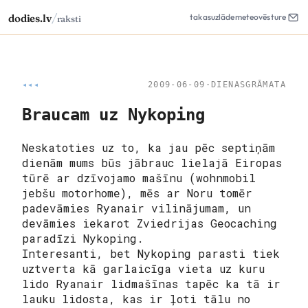
/
dodies.lv
takas
uzlāde
meteo
vēsture
raksti
◂◂◂
2009-06-09
·
DIENASGRĀMATA
Braucam uz Nykoping
Neskatoties uz to, ka jau pēc septiņām
dienām mums būs jābrauc lielajā Eiropas
tūrē ar dzīvojamo mašīnu (wohnmobil
jebšu motorhome), mēs ar Noru tomēr
padevāmies Ryanair vilinājumam, un
devāmies iekarot Zviedrijas Geocaching
paradīzi Nykoping.
Interesanti, bet Nykoping parasti tiek
uztverta kā garlaicīga vieta uz kuru
lido Ryanair lidmašīnas tapēc ka tā ir
lauku lidosta, kas ir ļoti tālu no