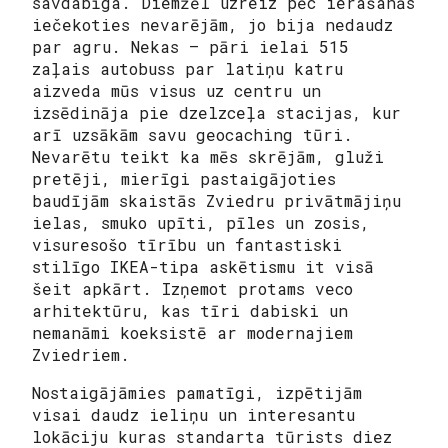
savdabīga. Diemžēl uzreiz pēc ierašanās
iečekoties nevarējām, jo bija nedaudz
par agru. Nekas – pāri ielai 515
zaļais autobuss par latiņu katru
aizveda mūs visus uz centru un
izsēdināja pie dzelzceļa stacijas, kur
arī uzsākām savu geocaching tūri.
Nevarētu teikt ka mēs skrējām, gluži
pretēji, mierīgi pastaigājoties
baudījām skaistās Zviedru privātmājiņu
ielas, smuko upīti, pīles un zosis,
visuresošo tīrību un fantastiski
stilīgo IKEA-tipa askētismu it visā
šeit apkārt. Izņemot protams veco
arhitektūru, kas tīri dabiski un
nemanāmi koeksistē ar modernajiem
Zviedriem.
Nostaigājāmies pamatīgi, izpētijām
visai daudz ieliņu un interesantu
lokāciju kuras standarta tūrists diez