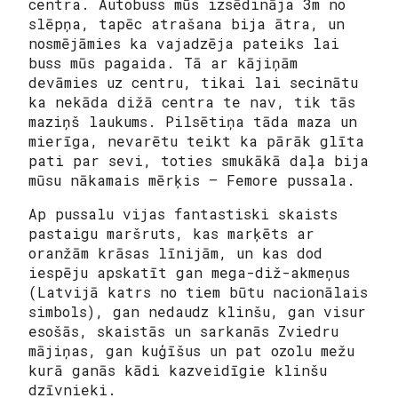
centra. Autobuss mūs izsēdināja 3m no
slēpņa, tapēc atrašana bija ātra, un
nosmējāmies ka vajadzēja pateiks lai
buss mūs pagaida. Tā ar kājiņām
devāmies uz centru, tikai lai secinātu
ka nekāda dižā centra te nav, tik tās
maziņš laukums. Pilsētiņa tāda maza un
mierīga, nevarētu teikt ka pārāk glīta
pati par sevi, toties smukākā daļa bija
mūsu nākamais mērķis – Femore pussala.
Ap pussalu vijas fantastiski skaists
pastaigu maršruts, kas marķēts ar
oranžām krāsas līnijām, un kas dod
iespēju apskatīt gan mega-diž-akmeņus
(Latvijā katrs no tiem būtu nacionālais
simbols), gan nedaudz klinšu, gan visur
esošās, skaistās un sarkanās Zviedru
mājiņas, gan kuģīšus un pat ozolu mežu
kurā ganās kādi kazveidīgie klinšu
dzīvnieki.