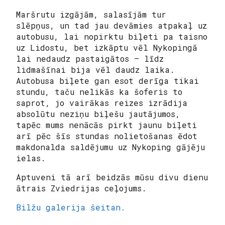
Maršrutu izgājām, salasījām tur
slēpņus, un tad jau devāmies atpakaļ uz
autobusu, lai nopirktu biļeti pa taisno
uz Lidostu, bet izkāptu vēl Nykopingā
lai nedaudz pastaigātos – līdz
lidmašīnai bija vēl daudz laika.
Autobusa biļete gan esot derīga tikai
stundu, taču nelikās ka šoferis to
saprot, jo vairākas reizes izrādija
absolūtu neziņu biļešu jautājumos,
tapēc mums nenācās pirkt jaunu biļeti
arī pēc šīs stundas nolietošanas ēdot
makdonalda saldējumu uz Nykoping gājēju
ielas.
Aptuveni tā arī beidzās mūsu divu dienu
ātrais Zviedrijas ceļojums.
Bilžu galerija šeitan.