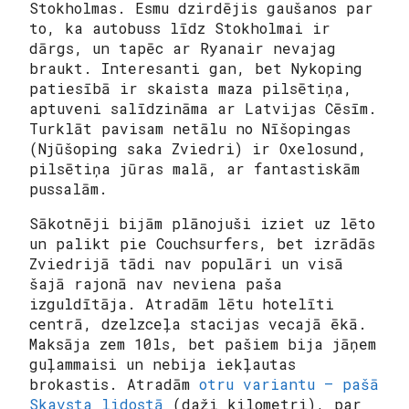
Stokholmas. Esmu dzirdējis gaušanos par
to, ka autobuss līdz Stokholmai ir
dārgs, un tapēc ar Ryanair nevajag
braukt. Interesanti gan, bet Nykoping
patiesībā ir skaista maza pilsētiņa,
aptuveni salīdzināma ar Latvijas Cēsīm.
Turklāt pavisam netālu no Nīšopingas
(Njūšoping saka Zviedri) ir Oxelosund,
pilsētiņa jūras malā, ar fantastiskām
pussalām.
Sākotnēji bijām plānojuši iziet uz lēto
un palikt pie Couchsurfers, bet izrādās
Zviedrijā tādi nav populāri un visā
šajā rajonā nav neviena paša
izguldītāja. Atradām lētu hotelīti
centrā, dzelzceļa stacijas vecajā ēkā.
Maksāja zem 10ls, bet pašiem bija jāņem
guļammaisi un nebija iekļautas
brokastis. Atradām
otru variantu – pašā
Skavsta lidostā
(daži kilometri), par