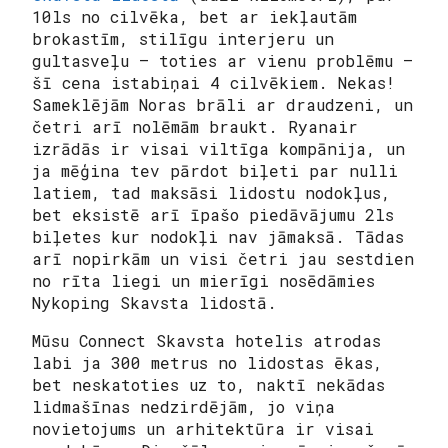
10ls no cilvēka, bet ar iekļautām
brokastīm, stilīgu interjeru un
gultasveļu – toties ar vienu problēmu –
šī cena istabiņai 4 cilvēkiem. Nekas!
Sameklējām Noras brāli ar draudzeni, un
četri arī nolēmām braukt. Ryanair
izrādās ir visai viltīga kompānija, un
ja mēģina tev pārdot biļeti par nulli
latiem, tad maksāsi lidostu nodokļus,
bet eksistē arī īpašo piedāvājumu 2ls
biļetes kur nodokļi nav jāmaksā. Tādas
arī nopirkām un visi četri jau sestdien
no rīta liegi un mierīgi nosēdāmies
Nykoping Skavsta lidostā.
Mūsu Connect Skavsta hotelis atrodas
labi ja 300 metrus no lidostas ēkas,
bet neskatoties uz to, naktī nekādas
lidmašīnas nedzirdējām, jo viņa
novietojums un arhitektūra ir visai