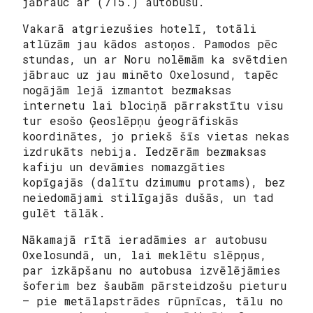
jābrauc ar (715.) autobusu.
Vakarā atgriezušies hotelī, totāli
atlūzām jau kādos astoņos. Pamodos pēc
stundas, un ar Noru nolēmām ka svētdien
jābrauc uz jau minēto Oxelosund, tapēc
nogājām lejā izmantot bezmaksas
internetu lai blociņā pārrakstītu visu
tur esošo Ģeoslēpņu ģeogrāfiskās
koordinātes, jo priekš šīs vietas nekas
izdrukāts nebija. Iedzērām bezmaksas
kafiju un devāmies nomazgāties
kopīgajās (dalītu dzimumu protams), bez
neiedomājami stilīgajās dušās, un tad
gulēt tālāk.
Nākamajā rītā ieradāmies ar autobusu
Oxelosundā, un, lai meklētu slēpņus,
par izkāpšanu no autobusa izvēlējāmies
šoferim bez šaubām pārsteidzošu pieturu
– pie metālapstrādes rūpnīcas, tālu no