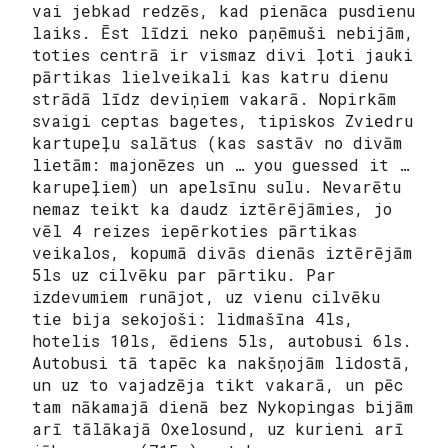
vai jebkad redzēs, kad pienāca pusdienu
laiks. Ēst līdzi neko paņēmuši nebijām,
toties centrā ir vismaz divi ļoti jauki
pārtikas lielveikali kas katru dienu
strādā līdz deviņiem vakarā. Nopirkām
svaigi ceptas bagetes, tipiskos Zviedru
kartupeļu salātus (kas sastāv no divām
lietām: majonēzes un … you guessed it …
karupeļiem) un apelsīnu sulu. Nevarētu
nemaz teikt ka daudz iztērējāmies, jo
vēl 4 reizes iepērkoties pārtikas
veikalos, kopumā divās dienās iztērējām
5ls uz cilvēku par pārtiku. Par
izdevumiem runājot, uz vienu cilvēku
tie bija sekojoši: lidmašīna 4ls,
hotelis 10ls, ēdiens 5ls, autobusi 6ls.
Autobusi tā tapēc ka nakšņojām lidostā,
un uz to vajadzēja tikt vakarā, un pēc
tam nākamajā dienā bez Nykopingas bijām
arī tālākajā Oxelosund, uz kurieni arī