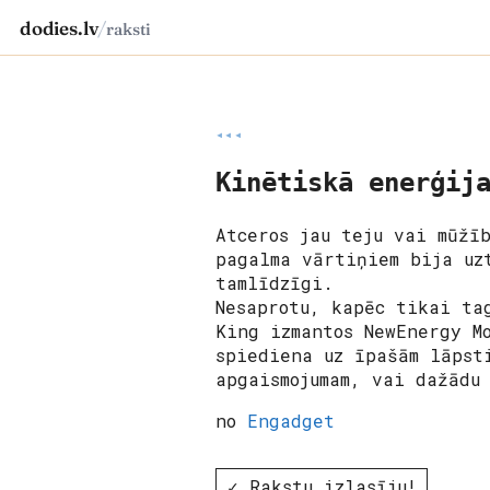
dodies.lv
/
raksti
◂◂◂
Kinētiskā enerģij
Atceros jau teju vai mūžī
pagalma vārtiņiem bija uz
tamlīdzīgi.
Nesaprotu, kapēc tikai ta
King izmantos NewEnergy M
spiediena uz īpašām lāpst
apgaismojumam, vai dažādu
no
Engadget
✓ Rakstu izlasīju!