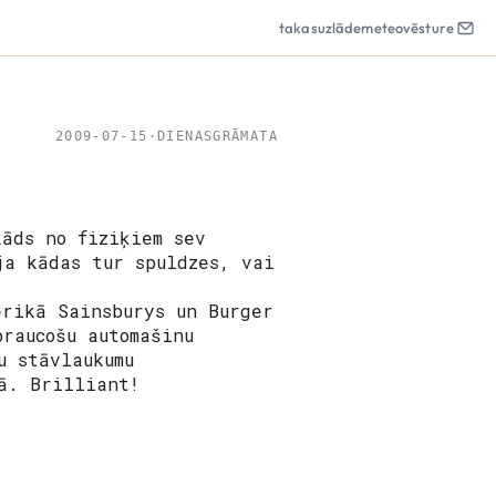
takas
uzlāde
meteo
vēsture
2009-07-15
·
DIENASGRĀMATA
kāds no fiziķiem sev
ja kādas tur spuldzes, vai
erikā Sainsburys un Burger
braucošu automašinu
u stāvlaukumu
ā. Brilliant!