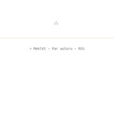
⌕ Meklēt
⌁
Par autoru
⌁
RSS