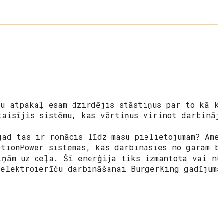
a
bu atpakaļ esam dzirdējis stāstiņus par to kā 
taisījis sistēmu, kas vārtiņus virinot darbinā
gad tas ir nonācis līdz masu pielietojumam? Am
otionPower sistēmas, kas darbināsies no garām 
iņām uz ceļa. Šī enerģija tiks izmantota vai n
 elektroierīču darbināšanai BurgerKing gadījum