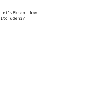
m cilvēkiem, kas
ilto ūdeni?