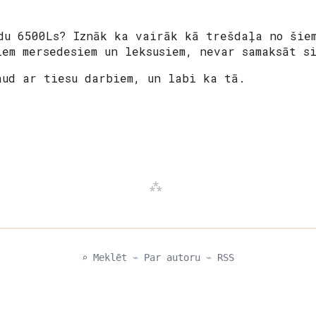
du 6500Ls? Iznāk ka vairāk kā trešdaļa no šie
iem mersedesiem un leksusiem, nevar samaksāt s
aud ar tiesu darbiem, un labi ka tā.
⌕ Meklēt
⌁
Par autoru
⌁
RSS