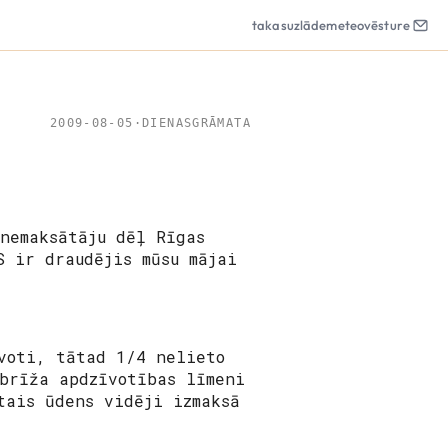
takas
uzlāde
meteo
vēsture
2009-08-05
·
DIENASGRĀMATA
 nemaksātāju dēļ Rīgas
S ir draudējis mūsu mājai
voti, tātad 1/4 nelieto
brīža apdzīvotības līmeni
tais ūdens vidēji izmaksā