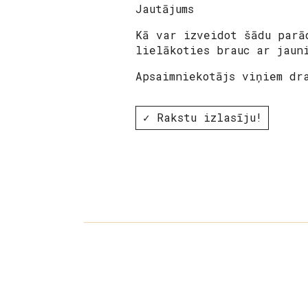
Jautājums
Kā var izveidot šādu parā
lielākoties brauc ar jaun
Apsaimniekotājs viņiem dr
✓ Rakstu izlasīju!