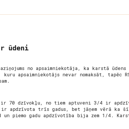
ar ūdeni
paziņojums no apsaimniekotāja, ka karstā ūdens
, kuru apsaimniekotājs nevar nomaksāt, tapēc R
sam.
 ir 70 dzīvokļu, no tiem aptuveni 3/4 ir apdzī
 ir apdzīvota trīs gadus, bet jāņem vērā ka šī
d un piemo gadu apdzīvotība bija zem 1/4. Kars