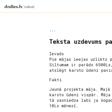
dodies.lv
/
raksti
◂◂◂
Teksta uzdevums p
Ievads
Pie mājas ieejas uzlikts 
Siltumam ir parāds 6500Ls
atslēgt karsto ūdeni pavi
Fakti
Jaunā projekta māja. Majā
karsto ūdeni vispār. Māja
tā sasniedza labi ja šoga
10Ls mēnesī.