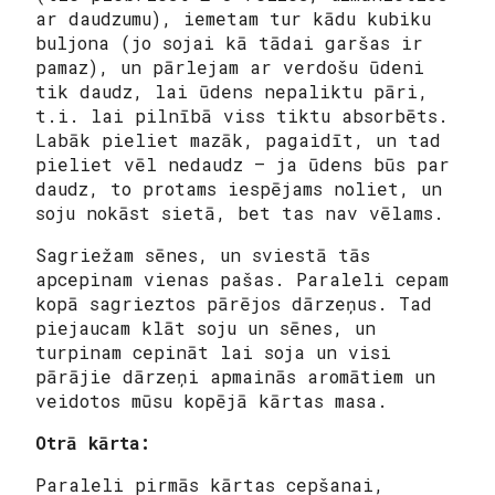
ar daudzumu), iemetam tur kādu kubiku
buljona (jo sojai kā tādai garšas ir
pamaz), un pārlejam ar verdošu ūdeni
tik daudz, lai ūdens nepaliktu pāri,
t.i. lai pilnībā viss tiktu absorbēts.
Labāk pieliet mazāk, pagaidīt, un tad
pieliet vēl nedaudz – ja ūdens būs par
daudz, to protams iespējams noliet, un
soju nokāst sietā, bet tas nav vēlams.
Sagriežam sēnes, un sviestā tās
apcepinam vienas pašas. Paraleli cepam
kopā sagrieztos pārējos dārzeņus. Tad
piejaucam klāt soju un sēnes, un
turpinam cepināt lai soja un visi
pārājie dārzeņi apmainās aromātiem un
veidotos mūsu kopējā kārtas masa.
Otrā kārta:
Paraleli pirmās kārtas cepšanai,