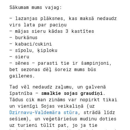
Sākumam mums vajag:
– lazanjas plāksnes, kas maksā nedaudz
virs lata par paciņu
– mājas sieru kādas 3 kastītes
– burkānus
– kabaci/cukini
– sīpolu, ķiploku
– sieru
– sēnes – parasti tie ir šampinjoni,
bet sezonas dēļ šoreiz mums būs
gailenes.
Tad vēl nedaudz zaļumu, un galvenā
īpatnība –
smalkie sojas graudiņi
.
Tādus cik man zināms var nopirkt tikai
un vienīgi Sojas veikaliņā (uz
Dzirnavu-Valdemāra stūra
, strādā līdz
sešiem), un veģetāriešus mudinu doties
uz turieni tūlīt pat, jo ja tie