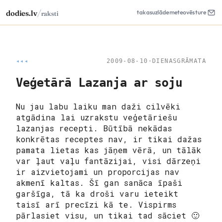
/
dodies.lv
takas
uzlāde
meteo
vēsture
raksti
◂◂◂
2009-08-10
·
DIENASGRĀMATA
Veģetārā Lazanja ar soju
Nu jau labu laiku man daži cilvēki
atgādina lai uzrakstu veģetāriešu
lazanjas recepti. Būtībā nekādas
konkrētas receptes nav, ir tikai dažas
pamata lietas kas jāņem vērā, un tālāk
var ļaut vaļu fantāzijai, visi dārzeņi
ir aizvietojami un proporcijas nav
akmenī kaltas. Šī gan sanāca īpaši
garšīga, tā ka droši varu ieteikt
taisī arī precīzi kā te. Vispirms
pārlasiet visu, un tikai tad sāciet 🙂