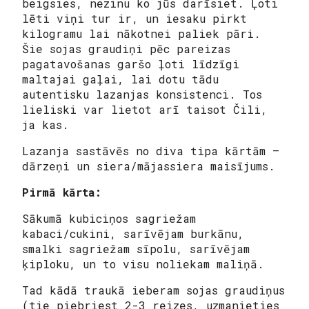
beigsies, nezinu ko jūs darīsiet. Ļoti
lēti viņi tur ir, un iesaku pirkt
kilogramu lai nākotnei paliek pāri.
Šie sojas graudiņi pēc pareizas
pagatavošanas garšo ļoti līdzīgi
maltajai gaļai, lai dotu tādu
autentisku lazanjas konsistenci. Tos
lieliski var lietot arī taisot Čili,
ja kas.
Lazanja sastāvēs no diva tipa kārtām –
dārzeņi un siera/mājassiera maisījums.
Pirmā kārta:
Sākumā kubiciņos sagriežam
kabaci/cukini, sarīvējam burkānu,
smalki sagriežam sīpolu, sarīvējam
ķiploku, un to visu noliekam maliņā.
Tad kādā traukā ieberam sojas graudiņus
(tie piebriest 2-3 reizes, uzmanieties