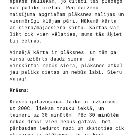
apakšā neliekam, jo citādi tās piedegs
vai paliks cietas. Pēc dārzeņu
maisījuma apgriežam plāksnes maliņas un
vienmērīgi klājam pāri. Nākamā kārta
ar siera/mājassiera kārtu. Kārtas var
likt cik vien vēlaties, mums tās šķiet
bij četras.
Virsējā kārta ir plāksnes, un tām pa
virsu uzbērts daudz siera. Ja
virskārtai nebūs siera, plāksnes atkal
jau paliks cietas un nebūs labi. Sieru
vajag!
Krāsns:
Krāsns gatavošanas laikā ir uzkarsusi
uz 200C, liekam trauku iekšā, un
taimeri uz 30 minūtēm. Pēc 30 minūtēm
nekas droši vien nebūs gatavs, bet
pārbaudam iedurot nazi un skatoties cik
stingras ir plāksnes. Ja ir kaut