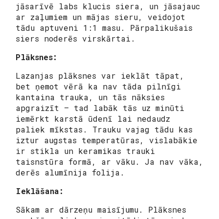
jāsarīvē labs klucis siera, un jāsajauc
ar zaļumiem un mājas sieru, veidojot
tādu aptuveni 1:1 masu. Pārpalikušais
siers noderēs virskārtai.
Plāksnes:
Lazanjas plāksnes var ieklāt tāpat,
bet ņemot vērā ka nav tāda pilnīgi
kantaina trauka, un tās nāksies
apgraizīt – tad labāk tās uz minūti
iemērkt karstā ūdenī lai nedaudz
paliek mīkstas. Trauku vajag tādu kas
iztur augstas temperatūras, vislabākie
ir stikla un keramikas trauki
taisnstūra formā, ar vāku. Ja nav vāka,
derēs alumīnija folija.
Ieklāšana:
Sākam ar dārzeņu maisījumu. Plāksnes