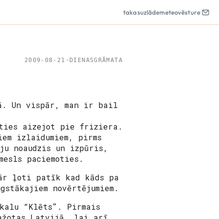
takas
uzlāde
meteo
vēsture
2009-08-21
·
DIENASGRĀMATA
ā. Un vispār, man ir bail
ties aizejot pie friziera.
iem izlaidumiem, pirms
ju noaudzis un izpūris,
mesls paciemoties.
ār ļoti patīk kad kāds pa
ugstākajiem novērtējumiem.
ikalu “Klēts”. Pirmais
ažotas Latvijā, lai arī