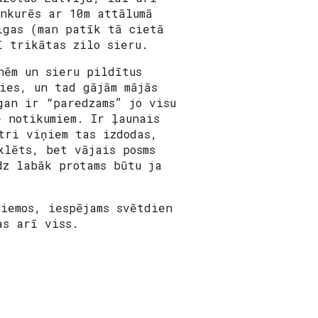
nkurēs ar 10m attālumā
igas (man patīk tā cietā
ī trikātas zilo sieru.
nēm un sieru pildītus
ies, un tad gājām mājās
gan ir “paredzams” jo visu
e notikumiem. Ir ļaunais
tri viņiem tas izdodas,
klēts, bet vājais posms
dz labāk protams būtu ja
iemos, iespējams svētdien
as arī viss.