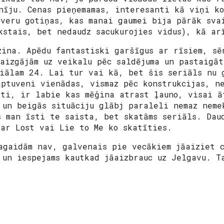
nīju. Cenas pieņemamas, interesanti kā viņi ko
īveru gotiņas, kas manai gaumei bija pārāk sva
kstais, bet nedaudz sacukurojies vidus), kā ar
zina. Apēdu fantastiski garšīgus ar rīsiem, sē
 aizgājām uz veikalu pēc saldējuma un pastaigāt
riālam 24. Lai tur vai kā, bet šis seriāls nu 
aptuveni vienādas, vismaz pēc konstrukcijas, n
sti, ir labie kas mēģina atrast ļauno, visai ā
 un beigās situāciju glābj paraleli nemaz neme
s man īsti te saista, bet skatāms seriāls. Dau
 ar Lost vai Lie to Me ko skatīties.
agaidām nav, galvenais pie vecākiem jāaiziet c
 un iespejams kautkad jāaizbrauc uz Jelgavu. T