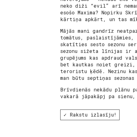
neko diži “evil” arī nema
esošo Maxima? Nopirku Skr
kārtiņa apkārt, un tas mī
Mājās mani gandrīz neatpa
tomātus, paslaistījāmies,
skatīties sesto sezonu se
sezonu sižeta līnijas ir 
grupējums kas apdraud val
bet kautkas noiet greizi,
teroristu ķēdē. Nezinu ka
man būtu septiņas sezonas
Brīvdienās nekādu plānu p
vakarā jāpakāpj pa sienu,
✓ Rakstu izlasīju!