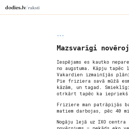
dodies.lv
/
raksti
◂◂◂
Mazsvarīgi novēro
Iespējams es kautko nepar
no augstuma. Kāpju tapēc 
Vakardien izmainījās plān
Pie friziera savā mūžā es
kāzām, un tagad. Smieklīg
otrkārt tapēc ka iepriekš
Friziere man patrāpijās b
matiem darbojas, pēc 40 m
Nogāju lejā uz IXO centra
novērojums – nekāds eko v