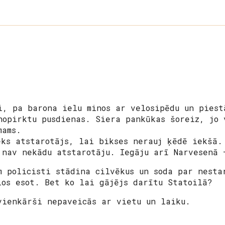
i, pa barona ielu minos ar velosipēdu un piest
nopirktu pusdienas. Siera pankūkas šoreiz, jo 
mams.
eks atstarotājs, lai bikses nerauj ķēdē iekšā.
 nav nekādu atstarotāju. Iegāju arī Narvesenā 
m policisti stādina cilvēkus un soda par nesta
los esot. Bet ko lai gājējs darītu Statoilā?
vienkārši nepaveicās ar vietu un laiku.