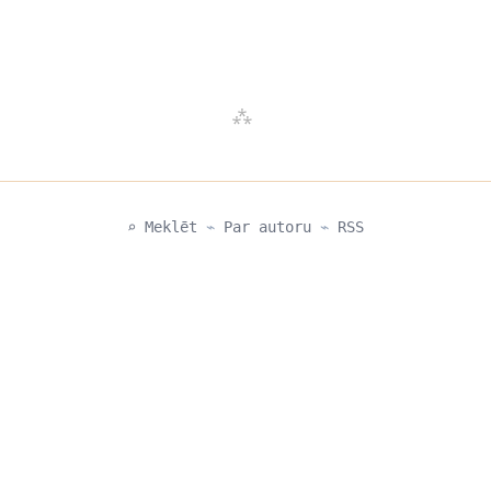
⌕ Meklēt
⌁
Par autoru
⌁
RSS