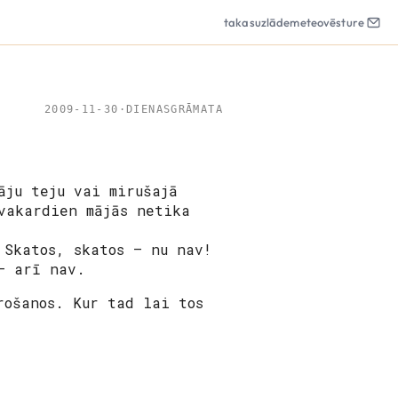
takas
uzlāde
meteo
vēsture
2009-11-30
·
DIENASGRĀMATA
āju teju vai mirušajā
vakardien mājās netika
 Skatos, skatos – nu nav!
– arī nav.
rošanos. Kur tad lai tos