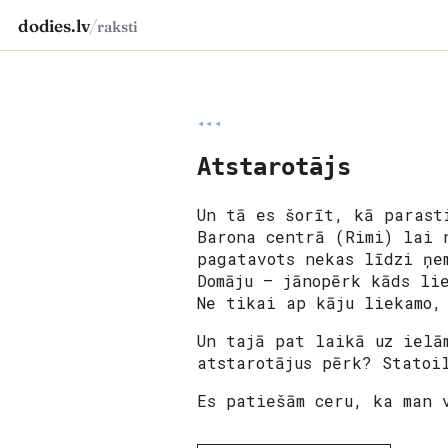
dodies.lv
/
raksti
◂◂◂
Atstarotājs
Un tā es šorīt, kā parast
Barona centrā (Rimi) lai 
pagatavots nekas līdzi ņe
Domāju – jānopērk kāds li
Ne tikai ap kāju liekamo,
Un tajā pat laikā uz ielā
atstarotājus pērk? Statoi
Es patiešām ceru, ka man 