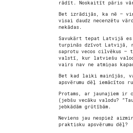
rādīt. Noskaitīt pāris vā
Bet izrādijās, ka nē – vi
visai daudz necenzētu vār
nekādas.
Savukārt tepat Latvijā es
turpinās dzīvot Latvijā, 
saprotu vecos cilvēkus – 
valstī, kur latviešu valo
vairs nav ne atmiņas kapa
Bet kad laiki mainījās, v
apsvērumu dēļ iemācītos r
Protams, ar jaunajiem ir 
(jebšu vecāku valodu? “Ta
jebkādām grūtībām.
Neviens jau nespiež aizmi
praktisku apsvērumu dēļ?