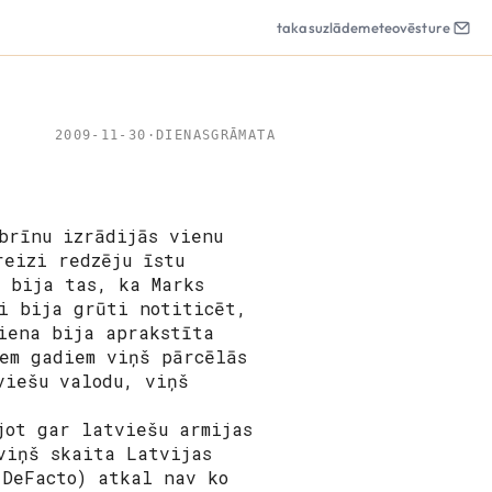
takas
uzlāde
meteo
vēsture
2009-11-30
·
DIENASGRĀMATA
brīnu izrādijās vienu
reizi redzēju īstu
 bija tas, ka Marks
i bija grūti notiticēt,
iena bija aprakstīta
em gadiem viņš pārcēlās
viešu valodu, viņš
jot gar latviešu armijas
viņš skaita Latvijas
(DeFacto) atkal nav ko