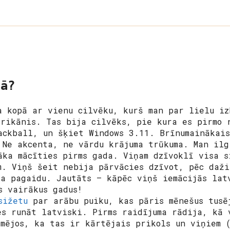
nā?
a kopā ar vienu cilvēku, kurš man par lielu iz
erikānis. Tas bija cilvēks, pie kura es pirmo 
ackball, un šķiet Windows 3.11. Brīnumainākais
 Ne akcenta, ne vārdu krājuma trūkuma. Man ilg
āka mācīties pirms gada. Viņam dzīvoklī visa s
m. Viņš šeit nebija pārvācies dzīvot, pēc daži
ja pagaidu. Jautāts – kāpēc viņš iemācijās lat
s vairākus gadus!
sižetu
par arābu puiku, kas pāris mēnešus tusē
es runāt latviski. Pirms raidījuma rādija, kā 
smējos, ka tas ir kārtējais prikols un viņiem 