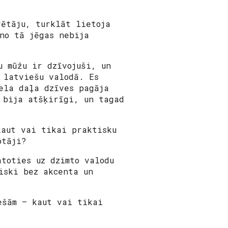
vētāju, turklāt lietoja
no tā jēgas nebija
u mūžu ir dzīvojuši, un
 latviešu valodā. Es
iela daļa dzīves pagāja
i bija atšķirīgi, un
tagad
kaut vai tikai praktisku
otāji?
atoties uz dzimto valodu
iski bez akcenta un
ešām – kaut vai tikai