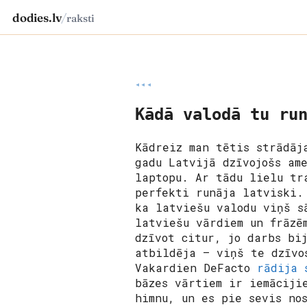
dodies.lv
/
raksti
◂◂◂
Kādā valodā tu ru
Kādreiz man tētis strādāj
gadu Latvijā dzīvojošs am
laptopu. Ar tādu lielu tr
perfekti runāja latviski.
ka latviešu valodu viņš s
latviešu vārdiem un frāzē
dzīvot citur, jo darbs bi
atbildēja – viņš te dzīvo
Vakardien DeFacto
rādija 
bāzes vārtiem ir iemāciji
himnu, un es pie sevis no