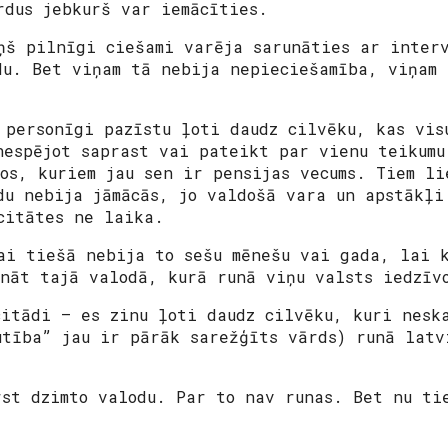
rdus jebkurš var iemācīties.
ņš pilnīgi ciešami varēja sarunāties ar inter
du. Bet viņam tā nebija nepieciešamība, viņam 
 personīgi pazīstu ļoti daudz cilvēku, kas vis
nespējot saprast vai pateikt par vienu teikumu
tos, kuriem jau sen ir pensijas vecums. Tiem l
du nebija jāmācās, jo valdošā vara un apstākļ
citātes ne laika.
ai tiešā nebija to sešu mēnešu vai gada, lai 
unāt tajā valodā, kurā runā viņu valsts iedzīv
citādi – es zinu ļoti daudz cilvēku, kuri nesk
utība” jau ir pārāk sarežģīts vārds) runā latv
rst dzimto valodu. Par to nav runas. Bet nu ti