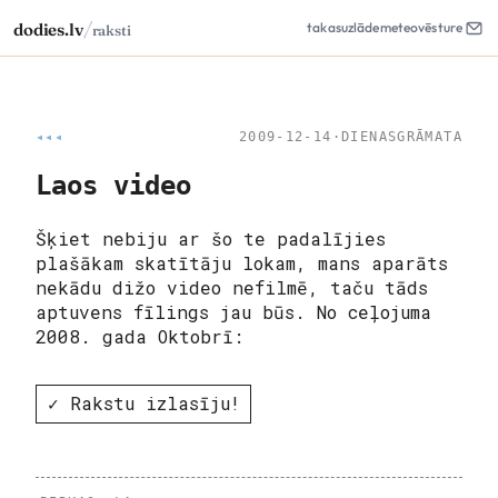
/
dodies.lv
takas
uzlāde
meteo
vēsture
raksti
◂◂◂
2009-12-14
·
DIENASGRĀMATA
Laos video
Šķiet nebiju ar šo te padalījies
plašākam skatītāju lokam, mans aparāts
nekādu dižo video nefilmē, taču tāds
aptuvens fīlings jau būs. No ceļojuma
2008. gada Oktobrī:
✓ Rakstu izlasīju!