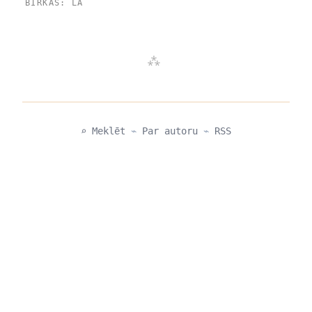
BIRKAS:
LA
⌕ Meklēt
⌁
Par autoru
⌁
RSS