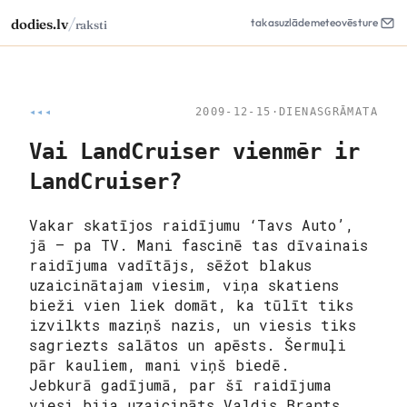
/
dodies.lv
takas
uzlāde
meteo
vēsture
raksti
◂◂◂
2009-12-15
·
DIENASGRĀMATA
Vai LandCruiser vienmēr ir
LandCruiser?
Vakar skatījos raidījumu ‘Tavs Auto’,
jā – pa TV. Mani fascinē tas dīvainais
raidījuma vadītājs, sēžot blakus
uzaicinātajam viesim, viņa skatiens
bieži vien liek domāt, ka tūlīt tiks
izvilkts maziņš nazis, un viesis tiks
sagriezts salātos un apēsts. Šermuļi
pār kauliem, mani viņš biedē.
Jebkurā gadījumā, par šī raidījuma
viesi bija uzaicināts Valdis Brants,