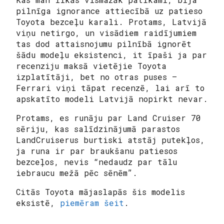
pilnīga ignorance attiecībā uz patieso
Toyota bezceļu karali. Protams, Latvijā
viņu netirgo, un visādiem raidījumiem
tas dod attaisnojumu pilnībā ignorēt
šādu modeļu eksistenci, it īpaši ja par
recenziju maksā vietējie Toyota
izplatītāji, bet no otras puses –
Ferrari viņi tāpat recenzē, lai arī to
apskatīto modeli Latvijā nopirkt nevar.
Protams, es runāju par Land Cruiser 70
sēriju, kas salīdzinājumā parastos
LandCruiserus burtiski atstāj putekļos,
ja runa ir par braukšanu patiesos
bezceļos, nevis “nedaudz par tālu
iebraucu mežā pēc sēnēm”.
Citās Toyota mājaslapās šis modelis
eksistē,
piemēram šeit
.