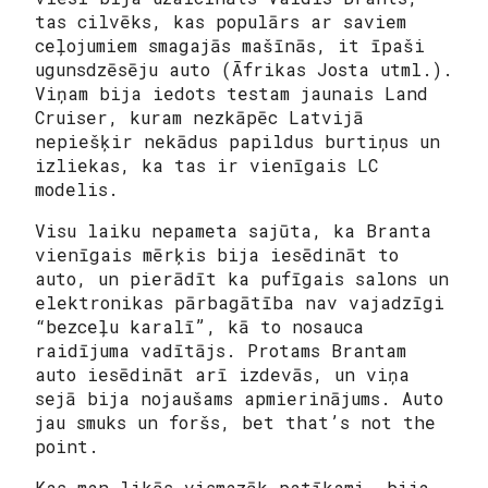
tas cilvēks, kas populārs ar saviem
ceļojumiem smagajās mašīnās, it īpaši
ugunsdzēsēju auto (Āfrikas Josta utml.).
Viņam bija iedots testam jaunais Land
Cruiser, kuram nezkāpēc Latvijā
nepiešķir nekādus papildus burtiņus un
izliekas, ka tas ir vienīgais LC
modelis.
Visu laiku nepameta sajūta, ka Branta
vienīgais mērķis bija iesēdināt to
auto, un pierādīt ka pufīgais salons un
elektronikas pārbagātība nav vajadzīgi
“bezceļu karalī”, kā to nosauca
raidījuma vadītājs. Protams Brantam
auto iesēdināt arī izdevās, un viņa
sejā bija nojaušams apmierinājums. Auto
jau smuks un foršs, bet
that’s not the
point
.
Kas man likās vismazāk patīkami, bija