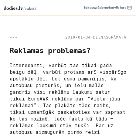
/
dodies.lv
takas
uzlāde
meteo
vēsture
raksti
◂◂◂
2010-01-04
·
DIENASGRĀMATA
Reklāmas problēmas?
Interesanti, varbūt tas tikai gada
beigu dēļ, varbūt protams arī vispārīgo
apstākļu dēļ, bet esmu pamanījis, ka
autobusu pieturās, un ielu malās
gandrīz visi reklāmu laukumi satur
tikai EuroAWK reklāmu par “Vieta jūsu
reklāmai”. Tas plakāts tāds raibs,
tikai uzmanīgāk paskatoties var saprast
ko tas nozīmē, taču fakts kā tāds –
reklāmas laukumi stāv tukši. Par uz
autobusu aizmugurēm pirmo reizi