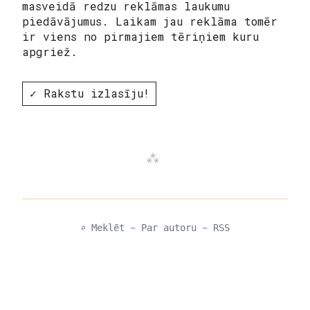
masveidā redzu reklāmas laukumu
piedāvājumus. Laikam jau reklāma tomēr
ir viens no pirmajiem tēriņiem kuru
apgriež.
✓ Rakstu izlasīju!
⌕ Meklēt
⌁
Par autoru
⌁
RSS