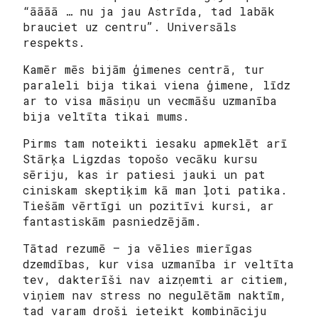
“āāāā … nu ja jau Astrīda, tad labāk
brauciet uz centru”. Universāls
respekts.
Kamēr mēs bijām ģimenes centrā, tur
paraleli bija tikai viena ģimene, līdz
ar to visa māsiņu un vecmāšu uzmanība
bija veltīta tikai mums.
Pirms tam noteikti iesaku apmeklēt arī
Stārķa Ligzdas topošo vecāku kursu
sēriju, kas ir patiesi jauki un pat
ciniskam skeptiķim kā man ļoti patika.
Tiešām vērtīgi un pozitīvi kursi, ar
fantastiskām pasniedzējām.
Tātad rezumē – ja vēlies mierīgas
dzemdības, kur visa uzmanība ir veltīta
tev, dakterīši nav aizņemti ar citiem,
viņiem nav stress no negulētām naktīm,
tad varam droši ieteikt kombināciju