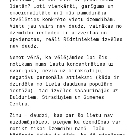
lietām
? Ļoti vienkārši, garīgums un
emocionalitāte arī mūs pamudināja
izvēlēties konkrēto vietu dzemdībām.
Vietu jau vairs nav daudz, vairākas no
dzemdību iestādēm ir aizvērtas un
apvienotas, reāli Rīdziniekiem izvēles
nav daudz.
Ņemot vērā, ka vēlējāmies lai šis
notikums mums ļautu koncentrēties uz
svarīgāko, nevis uz birokrātiju,
negatīvu personāla attieksmi (kāda ir
dzirdēta no liela daudzuma populāro
iestāžu), tad izvēles sašaurinājās uz
Bulduriem, Stradiņiem un Ģimenes
Centru.
Zinu – daudzi, kas par šo lietu nav
aizdomājušies, pieņem ka dzemdības var
notikt tikai Dzemdību namā. Taču
bēdīgais fakts ir tāds, ka šī pieņēmuma