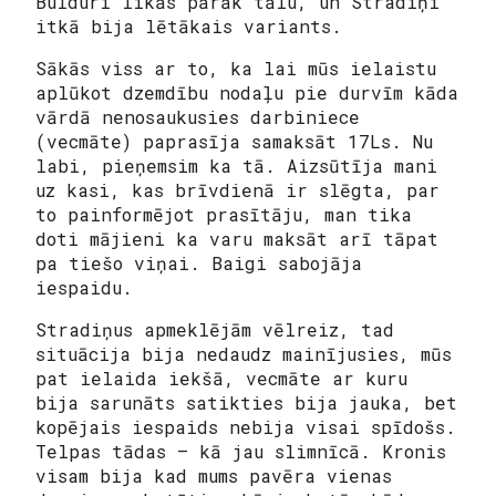
Bulduri likās pārāk tālu, un Stradiņi
itkā bija lētākais variants.
Sākās viss ar to, ka lai mūs ielaistu
aplūkot dzemdību nodaļu pie durvīm kāda
vārdā nenosaukusies darbiniece
(vecmāte) paprasīja samaksāt 17Ls. Nu
labi, pieņemsim ka tā. Aizsūtīja mani
uz kasi, kas brīvdienā ir slēgta, par
to painformējot prasītāju, man tika
doti mājieni ka varu maksāt arī tāpat
pa tiešo viņai. Baigi sabojāja
iespaidu.
Stradiņus apmeklējām vēlreiz, tad
situācija bija nedaudz mainījusies, mūs
pat ielaida iekšā, vecmāte ar kuru
bija sarunāts satikties bija jauka, bet
kopējais iespaids nebija visai spīdošs.
Telpas tādas – kā jau slimnīcā. Kronis
visam bija kad mums pavēra vienas