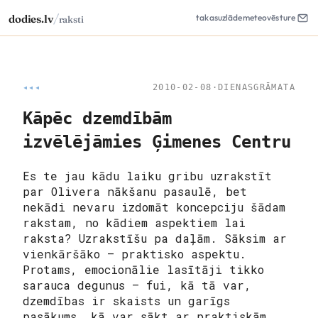
/
dodies.lv
takas
uzlāde
meteo
vēsture
raksti
◂◂◂
2010-02-08
·
DIENASGRĀMATA
Kāpēc dzemdībām
izvēlējāmies Ģimenes Centru
Es te jau kādu laiku gribu uzrakstīt
par Olivera nākšanu pasaulē, bet
nekādi nevaru izdomāt koncepciju šādam
rakstam, no kādiem aspektiem lai
raksta? Uzrakstīšu pa daļām. Sāksim ar
vienkāršāko – praktisko aspektu.
Protams, emocionālie lasītāji tikko
sarauca degunus –
fui, kā tā var,
dzemdības ir skaists un garīgs
pasākums, kā var sākt ar praktiskām