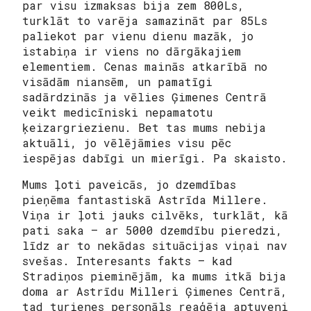
par visu izmaksas bija zem 800Ls,
turklāt to varēja samazināt par 85Ls
paliekot par vienu dienu mazāk, jo
istabiņa ir viens no dārgākajiem
elementiem. Cenas mainās atkarībā no
visādām niansēm, un pamatīgi
sadārdzinās ja vēlies Ģimenes Centrā
veikt medicīniski nepamatotu
ķeizargriezienu. Bet tas mums nebija
aktuāli, jo vēlējāmies visu pēc
iespējas dabīgi un mierīgi. Pa skaisto.
Mums ļoti paveicās, jo dzemdības
pieņēma fantastiskā Astrīda Millere.
Viņa ir ļoti jauks cilvēks, turklāt, kā
pati saka – ar 5000 dzemdību pieredzi,
līdz ar to nekādas situācijas viņai nav
svešas. Interesants fakts – kad
Stradiņos pieminējām, ka mums itkā bija
doma ar Astrīdu Milleri Ģimenes Centrā,
tad turienes personāls reaģēja aptuveni