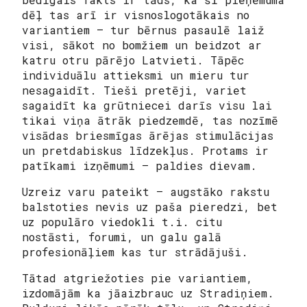
dēļ tas arī ir visnoslogotākais no
variantiem – tur bērnus pasaulē laiž
visi, sākot no bomžiem un beidzot ar
katru otru pārējo Latvieti. Tāpēc
individuālu attieksmi un mieru tur
nesagaidīt. Tieši pretēji, variet
sagaidīt ka grūtniecei darīs visu lai
tikai viņa ātrāk piedzemdē, tas nozīmē
visādas briesmīgas ārējas stimulācijas
un pretdabiskus līdzekļus. Protams ir
patīkami izņēmumi – paldies dievam.
Uzreiz varu pateikt – augstāko rakstu
balstoties nevis uz paša pieredzi, bet
uz populāro viedokli t.i. citu
nostāsti, forumi, un galu galā
profesionāļiem kas tur strādājuši.
Tātad atgriežoties pie variantiem,
izdomājām ka jāaizbrauc uz Stradiņiem.