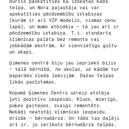
durvis paskatīties kā izskatās kāda
telpa, un Nora pajautāja vai var
apskatīties pēcdzembību istabiņas
(kurām ir arī VIP modelis, vismaz cenu
lapā), un mums atbidēja – tā jau arī ir
pēcdzemdību istabiņa. T.i. standarta
slimnīcas palāta bez remonta vai
jebkādām ekstrām. Ar vienvietīgu gultu
un skapi.
Ģimenes centrā biju jau iepriekš bijis
– tālā bērnībā, no skolas, uz kādām tur
papardes zieda lekcijām. Dažas telpas
likās pazīstamas.
Kopumā Ģimenes Centrs uzreiz atstāja
ļoti pozitīvu iespaidu. Kluss, mierīgs,
puķes gaiteņos, svaigi remontēts.
Nekādi neatstāj slimnīcas iespaidu,
drīzāk – bērnudārza. Un tāds tas daļēji
arī ir, jo ierīkots bērnudārza telpās.