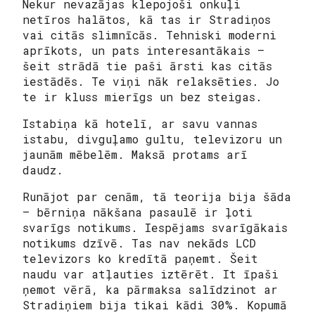
Nekur nevazājas klepojoši onkuļi
netīros halātos, kā tas ir Stradiņos
vai citās slimnīcās. Tehniski moderni
aprīkots, un pats interesantākais –
šeit strādā tie paši ārsti kas citās
iestādēs. Te viņi nāk relaksēties. Jo
te ir kluss mierīgs un bez steigas.
Istabiņa kā hotelī, ar savu vannas
istabu, divguļamo gultu, televizoru un
jaunām mēbelēm. Maksā protams arī
daudz.
Runājot par cenām, tā teorija bija šāda
– bērniņa nākšana pasaulē ir ļoti
svarīgs notikums. Iespējams svarīgākais
notikums dzīvē. Tas nav nekāds LCD
televizors ko kredītā paņemt. Šeit
naudu var atļauties iztērēt. It īpaši
ņemot vērā, ka pārmaksa salīdzinot ar
Stradiņiem bija tikai kādi 30%. Kopumā