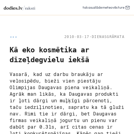
/
dodies.lv
takas
uzlāde
meteo
vēsture
raksti
◂◂◂
2010-03-17
·
DIENASGRĀMATA
Kā eko kosmētika ar
dīzeļdegvielu iekšā
Vasarā, kad uz darbu braukāju ar
velosipēdu, bieži vien piestāju
Olimpijas Daugavas piena veikaliņā.
Agrāk man likās, ka Daugavas produkti
ir ļoti dārgi un muļķīgi pārcenoti,
taču iedziļinoties, sapratu ka tā gluži
nav. Rimi tie ir dārgi, bet Daugavas
firmas veikaliņā jogurtu un pienu var
dabūt par 0.3ls, arī citas cenas ir
ļoti konkurētspējīgas. Kāpēc gan tieši