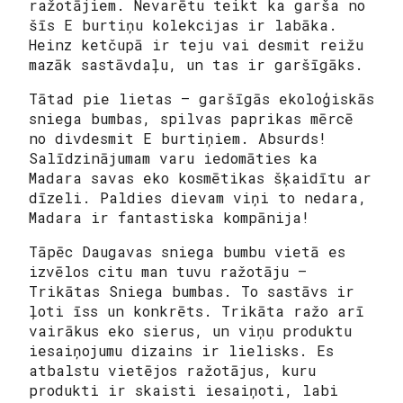
ražotājiem. Nevarētu teikt ka garša no
šīs E burtiņu kolekcijas ir labāka.
Heinz ketčupā ir teju vai desmit reižu
mazāk sastāvdaļu, un tas ir garšīgāks.
Tātad pie lietas – garšīgās ekoloģiskās
sniega bumbas, spilvas paprikas mērcē
no divdesmit E burtiņiem. Absurds!
Salīdzinājumam varu iedomāties ka
Madara savas eko kosmētikas šķaidītu ar
dīzeli. Paldies dievam viņi to nedara,
Madara ir fantastiska kompānija!
Tāpēc Daugavas sniega bumbu vietā es
izvēlos citu man tuvu ražotāju –
Trikātas Sniega bumbas. To sastāvs ir
ļoti īss un konkrēts. Trikāta ražo arī
vairākus eko sierus, un viņu produktu
iesaiņojumu dizains ir lielisks. Es
atbalstu vietējos ražotājus, kuru
produkti ir skaisti iesaiņoti, labi