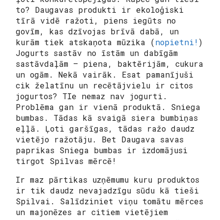
to? Daugavas produkti ir ekoloģiski
tīrā vidē ražoti, piens iegūts no
govīm, kas dzīvojas brīvā dabā, un
kurām tiek atskaņota mūzika (
nopietni!
)
Jogurts sastāv no īstām un dabīgām
sastāvdaļām – piena, baktērijām, cukura
un ogām. Nekā vairāk. Esat pamanījuši
cik želatīnu un recētājvielu ir citos
jogurtos? TIe nemaz nav jogurti.
Problēma gan ir vienā produktā. Sniega
bumbas. Tādas kā svaigā siera bumbiņas
eļļā. Ļoti garšīgas, tādas ražo daudz
vietējo ražotāju. Bet Daugava savas
paprikas Sniega bumbas ir izdomājusi
tirgot Spilvas mērcē!
Ir maz pārtikas uzņēmumu kuru produktos
ir tik daudz nevajadzīgu
sūdu
kā tieši
Spilvai. Salīdziniet viņu tomātu mērces
un majonēzes ar citiem vietējiem