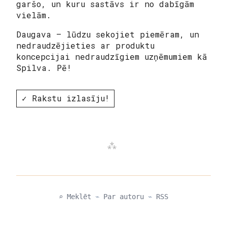
garšo, un kuru sastāvs ir no dabīgām
vielām.
Daugava – lūdzu sekojiet piemēram, un
nedraudzējieties ar produktu
koncepcijai nedraudzīgiem uzņēmumiem kā
Spilva. Pē!
✓ Rakstu izlasīju!
⌕ Meklēt
⌁
Par autoru
⌁
RSS