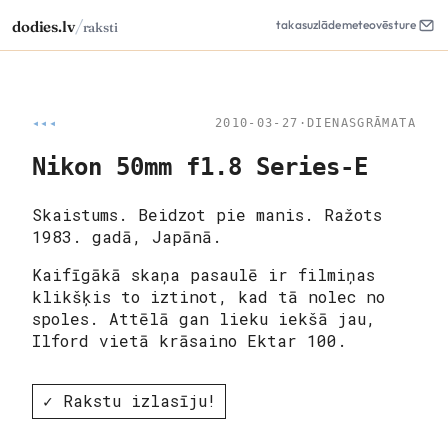
/
dodies.lv
takas
uzlāde
meteo
vēsture
raksti
◂◂◂
2010-03-27
·
DIENASGRĀMATA
Nikon 50mm f1.8 Series-E
Skaistums. Beidzot pie manis. Ražots
1983. gadā, Japānā.
Kaifīgākā skaņa pasaulē ir filmiņas
klikšķis to iztinot, kad tā nolec no
spoles. Attēlā gan lieku iekšā jau,
Ilford vietā krāsaino Ektar 100.
✓ Rakstu izlasīju!