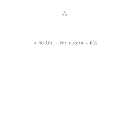
⌕ Meklēt
⌁
Par autoru
⌁
RSS