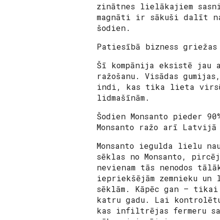
zinātnes lielākajiem sasn
magnāti ir sākuši dalīt n
šodien.
Patiesībā bizness griežas
Šī kompānija eksistē jau 
ražošanu. Visādas gumijas
indi, kas tika lieta virs
lidmašīnām.
Šodien Monsanto pieder 90
Monsanto ražo arī Latvijā
Monsanto iegulda lielu na
sēklas no Monsanto, pircē
nevienam tās nenodos tālā
iepriekšējām zemnieku un 
sēklām. Kāpēc gan – tikai
katru gadu. Lai kontrolēt
kas infiltrējas fermeru s