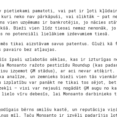
v pietiekami pamatoti, vai pat ir ļoti kļūdai
 kuri neko nav pārkāpuši, vai sliktāk – pat n
ens vien uzņēmums ir bankrotējis, jo nācies stā
ekšā. Bieži vien līdz tiesai nemaz nenonāk, jo
os no potenciāli lielākiem izdevumiem tiesā.
 mēs tikai aizstāvam savus patentus. Gluži kā 
s pavairo bez atļaujas.
šīs īpaši uzlabotās sēklas, kas ir izturīgas n
ša Monsanto ražoto pesticīdu Roundup (kas pada
visu izņemot ĢM stādus), ar aci nevar atšķirt.
ka analīze, un zemnieks bieži vien tās vienkā
u izplatību var panākt ne tikai tos sējot, bet
zekļi – visi var nejauši nogādāt ĢM augu no ka
 lielo vīru debesīs, lai Monsanto darbinieks t
godīgais bērns smilšu kastē, un reputācija viņ
iņus mīl. Taču Monsanto ir izvēli padarījis ļo