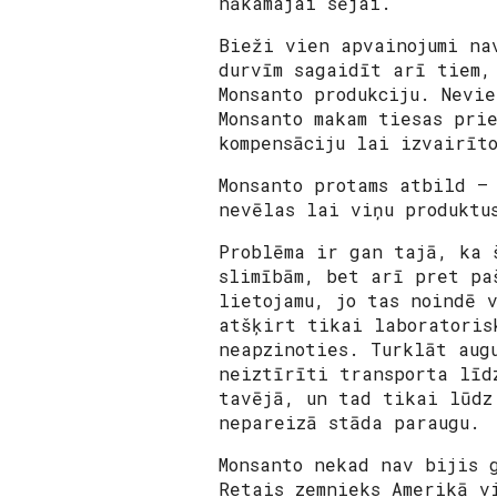
nākamajai sējai.
Bieži vien apvainojumi na
durvīm sagaidīt arī tiem,
Monsanto produkciju. Nevi
Monsanto makam tiesas pri
kompensāciju lai izvairīt
Monsanto protams atbild –
nevēlas lai viņu produktu
Problēma ir gan tajā, ka 
slimībām, bet arī pret pa
lietojamu, jo tas noindē 
atšķirt tikai laboratoris
neapzinoties. Turklāt aug
neiztīrīti transporta līd
tavējā, un tad tikai lūdz
nepareizā stāda paraugu.
Monsanto nekad nav bijis 
Retais zemnieks Amerikā v