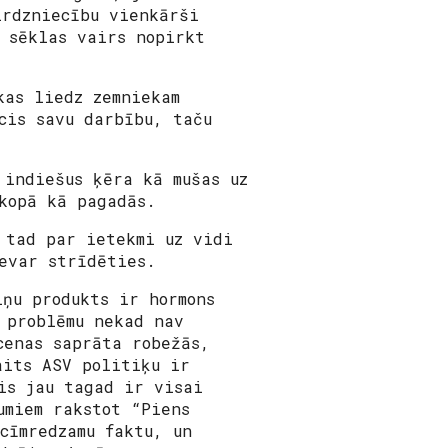
irdzniecību vienkārši
s sēklas vairs nopirkt
kas liedz zemniekam
cis savu darbību, taču
 indiešus ķēra kā mušas uz
 kopā kā pagadās.
 tad par ietekmi uz vidi
nevar strīdēties.
iņu produkts ir hormons
 problēmu nekad nav
cenas saprāta robežās,
aits ASV politiķu ir
is jau tagad ir visai
umiem rakstot “Piens
cīmredzamu faktu, un