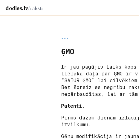
dodies.lv
/
raksti
◂◂◂
ĢMO
Ir jau pagājis laiks kopš
lielākā daļa par ĢMO ir v
“SATUR ĢMO” lai cilvēkiem
Bet šoreiz es negribu rak
nepārbaudītas, lai ar tām
Patenti.
Pirms dažām dienām izlasī
izvilkumu.
Gēnu modifikācija ir jaun