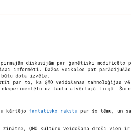
 pirmajām diskusijām par ģenētiski modificēto 
isai informēti. Dažos veikalos pat parādijušās
 būtu dota izvēle.
stīt par to, ka ĢMO veidošanas tehnoloģijas vē
 eksperimentētu uz tautu atvērtajā tirgū. Šore
ju kārtējo
fantatisko rakstu
par šo tēmu, un sa
a zinātne, ĢMO kultūru veidošana droši vien ir