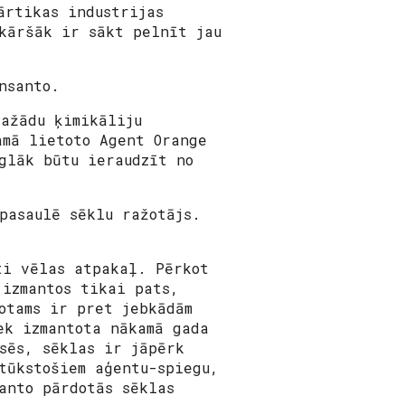
ārtikas industrijas
kāršāk ir sākt pelnīt jau
nsanto
.
dažādu ķimikāliju
amā lietoto Agent Orange
glāk būtu ieraudzīt no
pasaulē sēklu ražotājs.
ti vēlas atpakaļ. Pērkot
 izmantos tikai pats,
otams ir pret jebkādām
ek izmantota nākamā gada
sēs, sēklas ir jāpērk
tūkstošiem aģentu-spiegu,
anto pārdotās sēklas