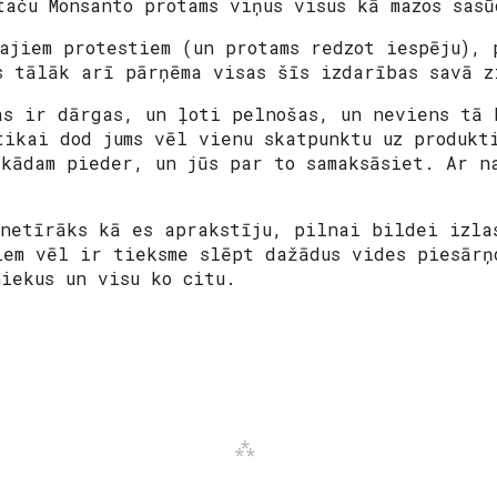
taču Monsanto protams viņus visus kā mazos sasū
zajiem protestiem (un protams redzot iespēju), 
s tālāk arī pārņēma visas šīs izdarības savā z
as ir dārgas, un ļoti pelnošas, un neviens tā 
tikai dod jums vēl vienu skatpunktu uz produkt
 kādam pieder, un jūs par to samaksāsiet. Ar n
 netīrāks kā es aprakstīju, pilnai bildei izla
iem vēl ir tieksme slēpt dažādus vides piesārņ
niekus un visu ko citu.