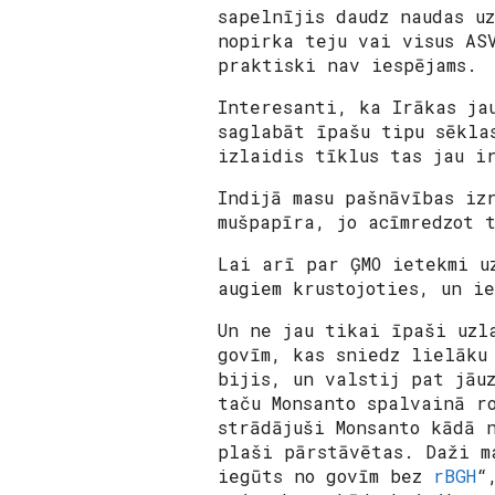
sapelnījis daudz naudas u
nopirka teju vai visus AS
praktiski nav iespējams.
Interesanti, ka Irākas ja
saglabāt īpašu tipu sēkla
izlaidis tīklus tas jau i
Indijā masu pašnāvības iz
mušpapīra, jo acīmredzot 
Lai arī par ĢMO ietekmi u
augiem krustojoties, un i
Un ne jau tikai īpaši uzl
govīm, kas sniedz lielāku
bijis, un valstij pat jāu
taču Monsanto spalvainā r
strādājuši Monsanto kādā 
plaši pārstāvētas. Daži m
iegūts no govīm bez
rBGH
“