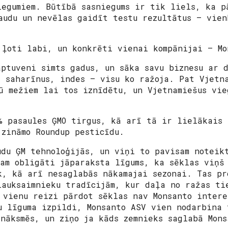
iegumiem. Būtībā sasniegums ir tik liels, ka p
audu un nevēlas gaidīt testu rezultātus – vien
 ļoti labi, un konkrēti vienai kompānijai –
Mo
aptuveni simts gadus, un sāka savu biznesu ar 
, saharīnus, indes – visu ko ražoja. Pat Vjetn
ū mežiem lai tos iznīdētu, un Vjetnamiešus vie
% pasaules ĢMO tirgus, kā arī tā ir lielākais 
 zināmo Roundup pesticīdu.
udu ĢM tehnoloģijās, un viņi to pavisam noteik
jam obligāti jāparaksta līgums, ka sēklas viņš
k, kā arī nesaglabās nākamajai sezonai. Tas pr
lauksaimnieku tradīcijām, kur daļa no ražas ti
 vienu reizi pārdot sēklas nav Monsanto intere
u līguma izpildi, Monsanto ASV vien nodarbina 
anāksmēs, un ziņo ja kāds zemnieks saglabā Mons