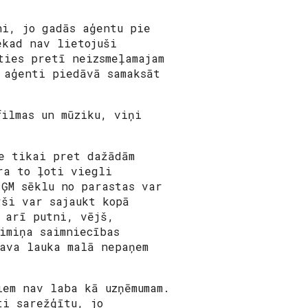
ni, jo gadās aģentu pie
ekad nav lietojuši
ties pretī neizsmeļamajam
 aģenti piedāvā samaksāt
filmas un mūziku, viņi
e tikai pret dažādām
ra to ļoti viegli
 ĢM sēklu no parastas var
rši var sajaukt kopā
 arī putni, vējš,
imiņa saimniecības
ava lauka malā nepaņem
iem nav laba kā uzņēmumam.
ti sarežģītu, jo