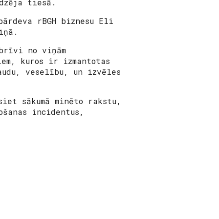
dzēja tiesā.
pārdeva rBGH biznesu Eli
iņā.
brīvi no viņām
iem, kuros ir izmantotas
audu, veselību, un izvēles
siet sākumā minēto rakstu,
ošanas incidentus,