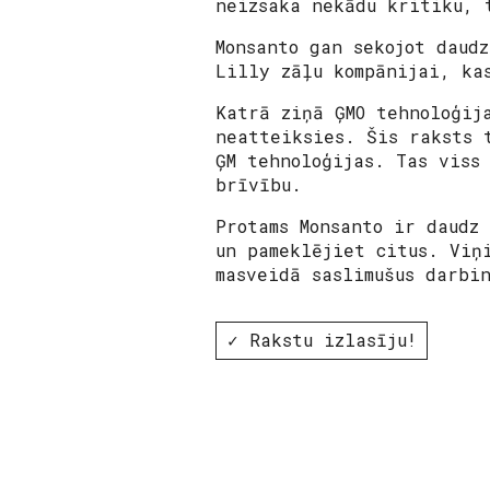
neizsaka nekādu kritiku, 
Monsanto gan sekojot daud
Lilly zāļu kompānijai, ka
Katrā ziņā ĢMO tehnoloģij
neatteiksies. Šis raksts 
ĢM tehnoloģijas. Tas viss
brīvību.
Protams Monsanto ir daudz
un pameklējiet citus. Viņ
masveidā saslimušus darbi
✓ Rakstu izlasīju!