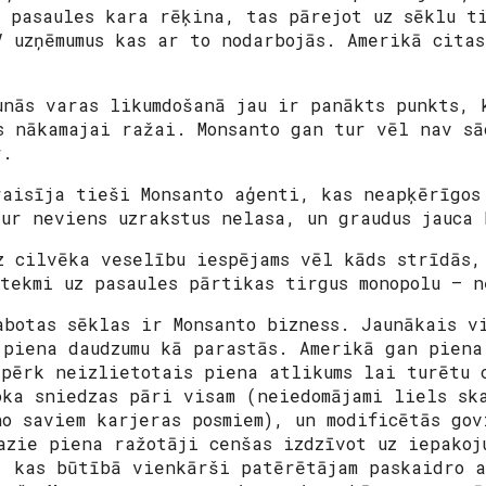
z pasaules kara rēķina, tas pārejot uz sēklu t
V uzņēmumus kas ar to nodarbojās. Amerikā cita
unās varas likumdošanā jau ir panākts punkts, 
s nākamajai ražai. Monsanto gan tur vēl nav sā
r.
raisīja tieši Monsanto aģenti, kas neapķērīgos
tur neviens uzrakstus nelasa, un graudus jauca
z cilvēka veselību iespējams vēl kāds strīdās,
etekmi uz pasaules pārtikas tirgus monopolu – 
abotas sēklas ir Monsanto bizness. Jaunākais v
 piena daudzumu kā parastās. Amerikā gan piena
zpērk neizlietotais piena atlikums lai turētu 
oka sniedzas pāri visam (neiedomājami liels sk
no saviem karjeras posmiem), un modificētās gov
azie piena ražotāji cenšas izdzīvot uz iepakoj
, kas būtībā vienkārši patērētājam paskaidro a