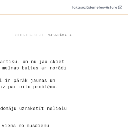
takas
uzlāde
meteo
vēsture
2010-03-31
·
DIENASGRĀMATA
pārtiku, un nu jau šķiet
 melnas bultas ar norādi
l ir pārāk jaunas un
iz par citu problēmu.
domāju uzrakstīt nelielu
 viens no mūsdienu