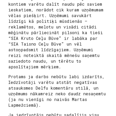
kontiem varētu dalīt naudu pēc saviem
ieskatiem, norādot cik kuram uzņēmumam
vēlas piešķirt. Uzņēmumi savukārt
līdzīgi kā politiķi mūsdienās –
reklamētos, melotu un visādi citādi
mēģinātu pārliecināt pilsoni ka tieši
“SIA Kruto Ceļu Būve” ir labāka par
“SIA Taisno Ceļu Būve” un vēl
astoņpadsmit līdzīgajiem. Uzņēmumi
reizi noteiktā skaitā mēnešu saņemtu
saziedoto naudu, un tērētu to
apsolītajiem mērķiem.
Protams ja darbs nebūtu labi izdarīts,
Iedzīvotāji varētu atstāt negatīvas
atsauksmes Delfu komentāru stilā, un
uzņēmums nākamreiz neko daudz nesaņemtu
(ja nu vienīgi no naivās Martas
Lapmežciemā).
Ja iedzīvotājs nebūtu sadalījis visu