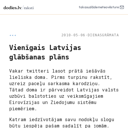
/
dodies.lv
takas
uzlāde
meteo
vēsture
raksti
◂◂◂
2010-05-06
·
DIENASGRĀMATA
Vienīgais Latvijas
glābšanas plāns
Vakar twitteri lasot prātā iešāvās
lieliska doma. Pirms turpinu rakstīt,
uzreiz paceļu
sarkasma karodziņu
.
Tātad doma ir pārveidot Latvijas valsts
uzbūvi balstoties uz veiksmīgajiem
Eirovīzijas un Ziedojumu sistēmu
piemēriem.
Katram iedzīvotājam savu nodokļu slogu
būtu iespēja pašam sadalīt pa jomām.