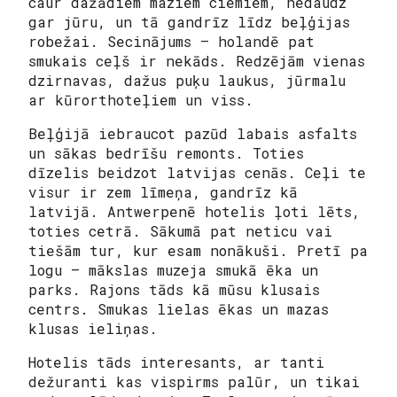
caur dažādiem maziem ciemiem, nedaudz
gar jūru, un tā gandrīz līdz beļģijas
robežai. Secinājums – holandē pat
smukais ceļš ir nekāds. Redzējām vienas
dzirnavas, dažus puķu laukus, jūrmalu
ar kūrorthoteļiem un viss.
Beļģijā iebraucot pazūd labais asfalts
un sākas bedrīšu remonts. Toties
dīzelis beidzot latvijas cenās. Ceļi te
visur ir zem līmeņa, gandrīz kā
latvijā. Antwerpenē hotelis ļoti lēts,
toties cetrā. Sākumā pat neticu vai
tiešām tur, kur esam nonākuši. Pretī pa
logu – mākslas muzeja smukā ēka un
parks. Rajons tāds kā mūsu klusais
centrs. Smukas lielas ēkas un mazas
klusas ieliņas.
Hotelis tāds interesants, ar tanti
dežuranti kas vispirms palūr, un tikai