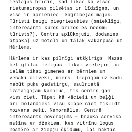
iestājās brīdis, kad likās ka visas
rietumeiropas pilsētas ir līdzīgas, un
viss ir apriebies. Sagribējas mājās.
Tūristi baigi piegriezušies (smieklīgi,
interesanti kuros brīžos es neesmu
tūrists?). Centru aplūkojuši, dodamies
atpakaļ uz hoteli un tālāk vakarpusē uz
Hārlemu.
Hārlema ir kas pilnīgi atšķirīgs. Mazas
bet glītas ieliņas, tikai vietējie, uz
ielām tikai ģimenes ar bērniem un
vecāki cilvēki, miers. Trāpijām uz kādu
nebūt puķu gadatirgu, saulrietā
izstaigājām kanālus, tik centrs gan
viss ciet. Tāpat kā vācieši un beļģi
arī holandieši visu klapē ciet tiklīdz
nozvana seši. Nenormālie. Centrā
interesants novērojums – braukā servisa
mašīna ar džekiem, kas vitrīnu logus
nosmērē ar ziepju šķīdumu, lai naktīs