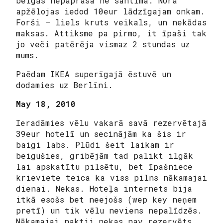
beigās nepaprasa ne santīma. Nora
apžēlojas iedod 10eur lādzīgajam onkam.
Forši – liels kruts veikals, un nekādas
maksas. Attiksme pa pirmo, it īpaši tak
jo veči patērēja vismaz 2 stundas uz
mums.
Paēdam IKEA superīgajā ēstuvē un
dodamies uz Berlīni.
May 18, 2010
Ieradāmies vēlu vakarā savā rezervētajā
39eur hotelī un secinājām ka šis ir
baigi labs. Plūdi šeit laikam ir
beigušies, gribējām tad palikt ilgāk
lai apskatītu pilsētu, bet īpašniece
krieviete teica ka viss pilns nākamajai
dienai. Nekas. Hoteļa internets bija
itkā esošs bet neejošs (wep key neņem
pretī) un tik vēlu neviens nepalīdzēs.
Nākamajai naktij nekas nav rezervēts.