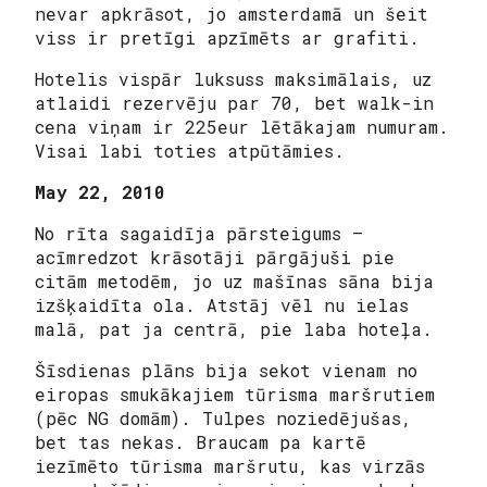
nevar apkrāsot, jo amsterdamā un šeit
viss ir pretīgi apzīmēts ar grafiti.
Hotelis vispār luksuss maksimālais, uz
atlaidi rezervēju par 70, bet walk-in
cena viņam ir 225eur lētākajam numuram.
Visai labi toties atpūtāmies.
May 22, 2010
No rīta sagaidīja pārsteigums –
acīmredzot krāsotāji pārgājuši pie
citām metodēm, jo uz mašīnas sāna bija
izšķaidīta ola. Atstāj vēl nu ielas
malā, pat ja centrā, pie laba hoteļa.
Šīsdienas plāns bija sekot vienam no
eiropas smukākajiem tūrisma maršrutiem
(pēc NG domām). Tulpes noziedējušas,
bet tas nekas. Braucam pa kartē
iezīmēto tūrisma maršrutu, kas virzās