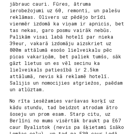
jābrauc cauri. Fūres, ātruma
ierobežojumi uz 60, remonti, un palešu
reklāmas. Olivers uz pēdējo brīdi
vienmēr izdomā ka viņam ir apnicis, bet
tas nekas, garo posmu vairāk nebūs.
Palikām visai labā hotelī par nieka
39eur, vakarā izdomāju aizskriet uz
800m attālumā esošo lielveikalu pēc
picas vakariņām, bet paliek tumšs, sāk
gāzt lietus un es vēl secinu ka
lielveikals patiesībā ir 2.5km
attālumā, nevis kā reklamē hotelī.
Salijis un nomocijies atgriežos, paēdam
un atlūztam.
No rīta iesēžamies varšavas korķī uz
kādu stundu, tad beidzot atrodam ātro
šoseju un prom esam. Starp citu, uz
Berlīni no mums visērtāk braukt pa E67
caur Byalistok (nevis pa šķietami īsāko
Lomžas ceļu), un tad pa E30 caur Lodž