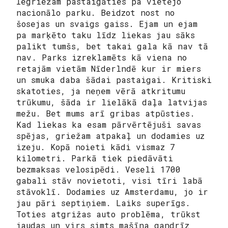
Iegriežam pastaigāties pa vietējo
nacionālo parku. Beidzot nost no
šosejas un svaigs gaiss. Ejam un ejam
pa marķēto taku līdz liekas jau sāks
palikt tumšs, bet takai gala kā nav tā
nav. Parks izreklamēts kā viena no
retajām vietām Nīderlndē kur ir miers
un smuka daba šādai pastaigai. Kritiski
skatoties, ja neņem vērā atkritumu
trūkumu, šāda ir lielākā daļa latvijas
mežu. Bet mums arī gribas atpūsties.
Kad liekas ka esam pārvērtējuši savas
spējas, griežam atpakaļ un dodamies uz
izeju. Kopā noieti kādi vismaz 7
kilometri. Parkā tiek piedāvāti
bezmaksas velosipēdi. Veseli 1700
gabali stāv novietoti, visi tīri labā
stāvoklī. Dodamies uz Amsterdamu, jo ir
jau pāri septiņiem. Laiks superīgs.
Toties atgrižas auto problēma, trūkst
jaudas un virs simts mašīna gandrīz