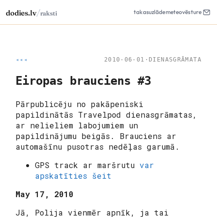
/
dodies.lv
takas
uzlāde
meteo
vēsture
raksti
◂◂◂
2010-06-01
·
DIENASGRĀMATA
Eiropas brauciens #3
Pārpublicēju no pakāpeniski
papildinātās Travelpod dienasgrāmatas,
ar nelieliem labojumiem un
papildinājumu beigās. Brauciens ar
automašīnu pusotras nedēļas garumā.
GPS track ar maršrutu
var
apskatīties šeit
May 17, 2010
Jā, Polija vienmēr apnīk, ja tai