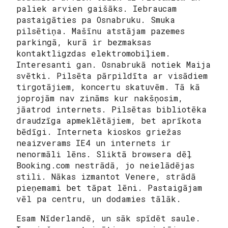
paliek arvien gaišāks. Iebraucam
pastaigāties pa Osnabruku. Smuka
pilsētiņa. Mašīnu atstājam pazemes
parkingā, kurā ir bezmaksas
kontaktligzdas elektromobiļiem.
Interesanti gan. Osnabrukā notiek Maija
svētki. Pilsēta pārpildīta ar visādiem
tirgotājiem, koncertu skatuvēm. Tā kā
joprojām nav zināms kur nakšņosim,
jāatrod internets. Pilsētas bibliotēka
draudzīga apmeklētājiem, bet aprīkota
bēdīgi. Interneta kioskos griežas
neaizverams IE4 un internets ir
nenormāli lēns. Sliktā browsera dēļ
Booking.com nestrādā, jo neielādējas
stili. Nākas izmantot Venere, strādā
pieņemami bet tāpat lēni. Pastaigājam
vēl pa centru, un dodamies tālāk.
Esam Nīderlandē, un sāk spīdēt saule.