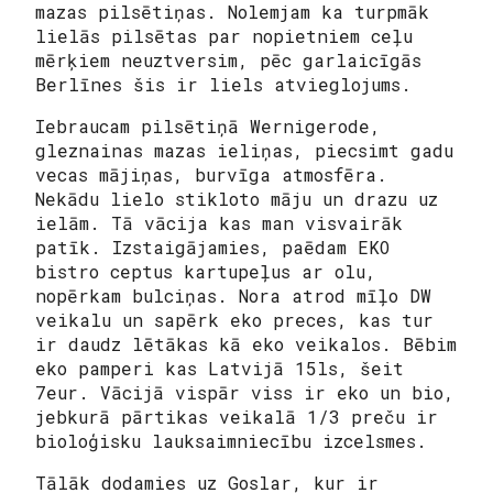
mazas pilsētiņas. Nolemjam ka turpmāk
lielās pilsētas par nopietniem ceļu
mērķiem neuztversim, pēc garlaicīgās
Berlīnes šis ir liels atvieglojums.
Iebraucam pilsētiņā Wernigerode,
gleznainas mazas ieliņas, piecsimt gadu
vecas mājiņas, burvīga atmosfēra.
Nekādu lielo stikloto māju un drazu uz
ielām. Tā vācija kas man visvairāk
patīk. Izstaigājamies, paēdam EKO
bistro ceptus kartupeļus ar olu,
nopērkam bulciņas. Nora atrod mīļo DW
veikalu un sapērk eko preces, kas tur
ir daudz lētākas kā eko veikalos. Bēbim
eko pamperi kas Latvijā 15ls, šeit
7eur. Vācijā vispār viss ir eko un bio,
jebkurā pārtikas veikalā 1/3 preču ir
bioloģisku lauksaimniecību izcelsmes.
Tālāk dodamies uz Goslar, kur ir