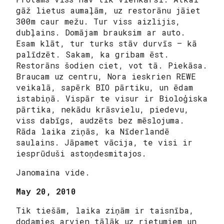
gāž lietus aumaļām, uz restorānu jāiet
300m caur mežu. Tur viss aizlijis,
dubļains. Domājam brauksim ar auto.
Esam klāt, tur turks stāv durvīs – kā
palīdzēt. Sakam, ka gribam ēst.
Restorāns šodien ciet, vot tā. Piekāsa.
Braucam uz centru, Nora ieskrien REWE
veikalā, sapērk BIO pārtiku, un ēdam
istabiņā. Vispār te visur ir Bioloģiska
pārtika, nekādu krāsvielu, piedevu,
viss dabīgs, audzēts bez mēslojuma.
Rāda laika ziņās, ka Nīderlandē
saulains. Jāpamet vācija, te visi ir
iesprūduši astoņdesmitajos.
Janomaina vide.
May 20, 2010
Tik tiešām, laika ziņām ir taisnība,
dodamies arvien tālāk uz rietumiem un