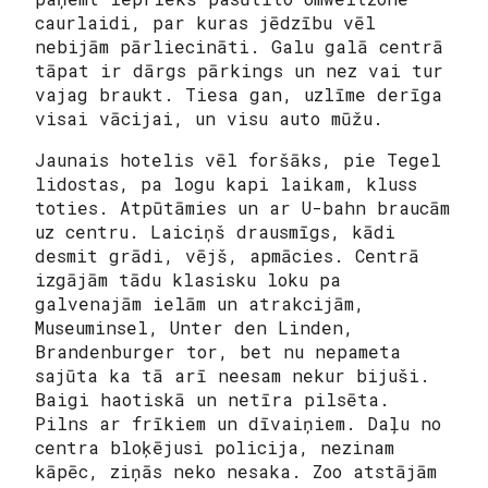
caurlaidi, par kuras jēdzību vēl
nebijām pārliecināti. Galu galā centrā
tāpat ir dārgs pārkings un nez vai tur
vajag braukt. Tiesa gan, uzlīme derīga
visai vācijai, un visu auto mūžu.
Jaunais hotelis vēl foršāks, pie Tegel
lidostas, pa logu kapi laikam, kluss
toties. Atpūtāmies un ar U-bahn braucām
uz centru. Laiciņš drausmīgs, kādi
desmit grādi, vējš, apmācies. Centrā
izgājām tādu klasisku loku pa
galvenajām ielām un atrakcijām,
Museuminsel, Unter den Linden,
Brandenburger tor, bet nu nepameta
sajūta ka tā arī neesam nekur bijuši.
Baigi haotiskā un netīra pilsēta.
Pilns ar frīkiem un dīvaiņiem. Daļu no
centra bloķējusi policija, nezinam
kāpēc, ziņās neko nesaka. Zoo atstājām