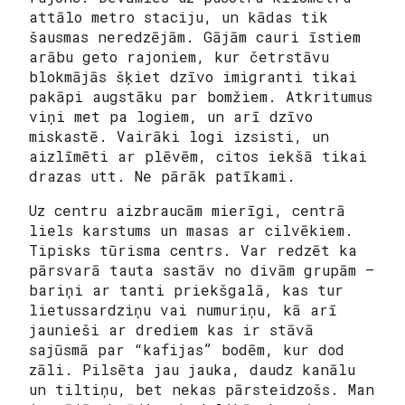
attālo metro staciju, un kādas tik
šausmas neredzējām. Gājām cauri īstiem
arābu geto rajoniem, kur četrstāvu
blokmājās šķiet dzīvo imigranti tikai
pakāpi augstāku par bomžiem. Atkritumus
viņi met pa logiem, un arī dzīvo
miskastē. Vairāki logi izsisti, un
aizlīmēti ar plēvēm, citos iekšā tikai
drazas utt. Ne pārāk patīkami.
Uz centru aizbraucām mierīgi, centrā
liels karstums un masas ar cilvēkiem.
Tipisks tūrisma centrs. Var redzēt ka
pārsvarā tauta sastāv no divām grupām –
bariņi ar tanti priekšgalā, kas tur
lietussardziņu vai numuriņu, kā arī
jaunieši ar drediem kas ir stāvā
sajūsmā par “kafijas” bodēm, kur dod
zāli. Pilsēta jau jauka, daudz kanālu
un tiltiņu, bet nekas pārsteidzošs. Man