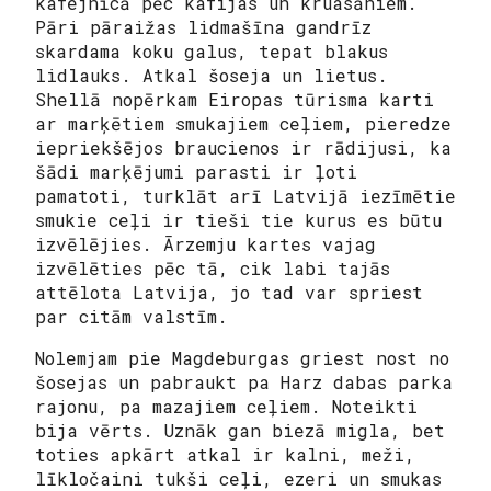
kafejnīcā pēc kafijas un kruasāniem.
Pāri pāraižas lidmašīna gandrīz
skardama koku galus, tepat blakus
lidlauks. Atkal šoseja un lietus.
Shellā nopērkam Eiropas tūrisma karti
ar marķētiem smukajiem ceļiem, pieredze
iepriekšējos braucienos ir rādijusi, ka
šādi marķējumi parasti ir ļoti
pamatoti, turklāt arī Latvijā iezīmētie
smukie ceļi ir tieši tie kurus es būtu
izvēlējies. Ārzemju kartes vajag
izvēlēties pēc tā, cik labi tajās
attēlota Latvija, jo tad var spriest
par citām valstīm.
Nolemjam pie Magdeburgas griest nost no
šosejas un pabraukt pa Harz dabas parka
rajonu, pa mazajiem ceļiem. Noteikti
bija vērts. Uznāk gan biezā migla, bet
toties apkārt atkal ir kalni, meži,
līkločaini tukši ceļi, ezeri un smukas