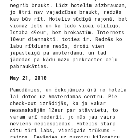
negrib braukt. Līdz hotelim aizbraucam,
jo ātri nav vajadzības braukt, redzēs
kas būs rīt. Hotelis sūdīgā rajonā, bet
vismaz lēts un kā tāds visai stilīgs.
Istaba 49eur, bez brokastīm. Internets
10eur diennaktī, toties ir. Redzēs ko
labu rītdiena nesīs, droši vien
japastaigā pa amsterdamu, un tad
jādodas pa kādu mazu piekrastes ceļu
pabraukāties.
May 21, 2010
Pamodāmies, un čekojāmies ārā no hoteļa
lai dotos uz Amsterdamas centru. Pie
check-out izrādijās, ka ja vakar
nesamaksājām 12eur par stāvvietu, to
varam arī nedarīt, jo mūs jau vairs
neviens nepiespiedīs. Hotelis starp
citu tīri labs, vienīgais trūkums –
rajons. Devāmies uz pusotru kilometru