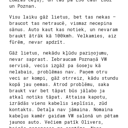
un Poznan.
Visu laiku gāž lietus, bet tas nekas –
braucot tas netraucē, vismaz necepina
sānus. Auto kaut kas notiek, un nevaram
braukt ātrāk kā 100kmh. Velkamies, aiz
fūrēm, nevar apdzīt.
Gāž lietus, nekādu kļūdu paziņojumu,
nevar saprast. Iebraucam Poznaņā VW
servisā, vecis izgāž pa šoseju kā
nelabais, problēmas nav. Paņem otru
veci ar kompi, gāž otrreiz, kādu stundu
kopā jau ņemas. Atrod problēmu, saka
braukt var bet tāpat būs jālabo ja
atkal notiks tāpat. Attaisa kapotu,
izrādās viens kabelis ieplīsis, zūd
kontakts. Detaļa nav jāmaina. Nomaina
kabeļus kamēr gaidam VW salonā un pētam
jaunos auto. Večiem patīk Olivers,