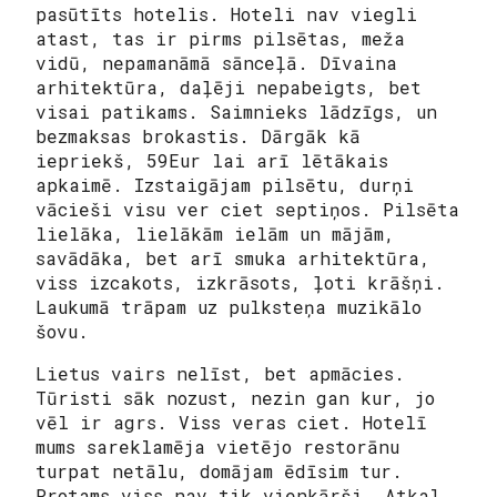
pasūtīts hotelis. Hoteli nav viegli
atast, tas ir pirms pilsētas, meža
vidū, nepamanāmā sānceļā. Dīvaina
arhitektūra, daļēji nepabeigts, bet
visai patikams. Saimnieks lādzīgs, un
bezmaksas brokastis. Dārgāk kā
iepriekš, 59Eur lai arī lētākais
apkaimē. Izstaigājam pilsētu, durņi
vācieši visu ver ciet septiņos. Pilsēta
lielāka, lielākām ielām un mājām,
savādāka, bet arī smuka arhitektūra,
viss izcakots, izkrāsots, ļoti krāšņi.
Laukumā trāpam uz pulksteņa muzikālo
šovu.
Lietus vairs nelīst, bet apmācies.
Tūristi sāk nozust, nezin gan kur, jo
vēl ir agrs. Viss veras ciet. Hotelī
mums sareklamēja vietējo restorānu
turpat netālu, domājam ēdīsim tur.
Protams viss nav tik vienkārši. Atkal