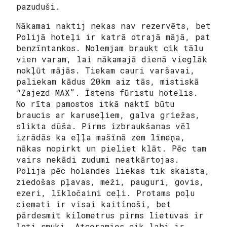
pazuduši.
Nākamai naktij nekas nav rezervēts, bet
Polijā hoteļi ir katrā otrajā mājā, pat
benzīntankos. Nolemjam braukt cik tālu
vien varam, lai nākamajā dienā vieglāk
nokļūt mājās. Tiekam cauri varšavai,
paliekam kādus 20km aiz tās, mistiskā
“Zajezd MAX”. Īstens fūristu hotelis.
No rīta pamostos itkā naktī būtu
braucis ar karuseļiem, galva griežas,
slikta dūša. Pirms izbraukšanas vēl
izrādās ka eļļa mašīnā zem līmeņa,
nākas nopirkt un pieliet klāt. Pēc tam
vairs nekādi zudumi neatkārtojas.
Polija pēc holandes liekas tik skaista,
ziedošas pļavas, meži, pauguri, govis,
ezeri, līkločaini ceļi. Protams poļu
ciemati ir visai kaitinoši, bet
pārdesmit kilometrus pirms lietuvas ir
ļoti smuki. Atceramies cik labi ir