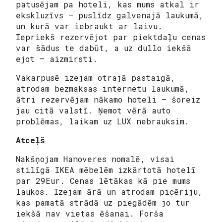
patusējam pa hoteli, kas mums atkal ir
ekskluzīvs – puslīdz galvenajā laukumā,
un kurā var iebraukt ar laivu.
Iepriekš rezervējot par piektdaļu cenas
var šādus te dabūt, a uz dullo iekšā
ejot – aizmirsti.
Vakarpusē izejam otrajā pastaigā,
atrodam bezmaksas internetu laukumā,
ātri rezervējam nākamo hoteli – šoreiz
jau citā valstī. Ņemot vērā auto
problēmas, laikam uz LUX nebrauksim.
Atceļš
Nakšņojam Hanoveres nomalē, visai
stilīgā IKEA mēbelēm izkārtotā hotelī
par 29Eur. Cenas lētākas kā pie mums
laukos. Izejam ārā un atrodam picēriju,
kas pamatā strādā uz piegādēm jo tur
iekšā nav vietas ēšanai. Forša