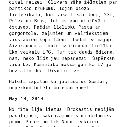
citai reizei. Olivers sāka žēloties par
pārtikas trūkumu, iejam biezā
lielveikalā, kur viss tikai Joop, YSL,
Rolex un Boss, toties pagrabstāvā ir
ēstuves. Paēdam lielisku Pasta ar
gorgonzola, zaļumiem un valriekstiem
viss abiem kopā 14eur. Dodamies mājup.
Aizbraucam ar auto uz eiropas lielāko
Eko veikalu LPG. Tur tik daudz ēdiena,
ņam, neko līdz jau nepaņemsi. Sapērkam
visu ko. Kosmētika maksā gan kā LV ja
bez atlaides. Dīvaini, žēl.
Hotelī izpētam ka jābrauc uz Goslar,
nopērkam hoteli un ejam čučēt.
May 19, 2010
No rīta lija lietus. Brokastis nebijām
pasūtijuši, sakravājamies un dodamies
prom. Pa ceļam tik Nora ieskrien