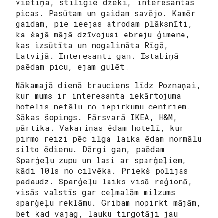
vietiņa, stilīgie džeki, interesantas
picas. Pasūtam un gaidam savējo. Kamēr
gaidam, pie ieejas atrodam plāksnīti,
ka šajā mājā dzīvojusi ebreju ģimene,
kas izsūtīta un nogalināta Rīgā,
Latvijā. Interesanti gan. Istabiņā
paēdam picu, ejam gulēt.
Nākamajā dienā brauciens līdz Poznaņai,
kur mums ir interesanta iekārtojuma
hotelis netālu no iepirkumu centriem.
Sākas šopings. Pārsvarā IKEA, H&M,
pārtika. Vakariņas ēdam hotelī, kur
pirmo reizi pēc ilga laika ēdam normālu
silto ēdienu. Dārgi gan, paēdam
Sparģeļu zupu un lasi ar sparģeļiem,
kādi 10ls no cilvēka. Priekš polijas
padaudz. Sparģeļu laiks visā reģionā,
visās valstīs gar ceļmalām milzums
sparģeļu reklāmu. Gribam nopirkt mājām,
bet kad vajag, lauku tirgotāji jau