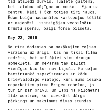
tad atslēdz durvis. Tualete gaitenī,
bet istabas mājīgas un smukas. Ejam uz
centru, kādi 1.5km toties tīri jauks.
Ēdam beļģu nacionālos kartupeļus tūtītē
ar majonēzi, izstaigājam vecpilsētu
krustu šķērsu, baigi foršā pilsēta.
May 23, 2010
No rīta dodamies pa mazākajiem ceļiem
virzienā uz Brigi, kas ne tikai filmā
redzēta, bet arī šķiet visu draugu
apmeklēta, un nevaram tak palikt
vienīgie kas tur nav bijuši. Pa ceļam
benzīntankā sapazīstamies ar kādu
krievvalodīgo vietējo, kurš mums iesaka
noparkoties pirms Briges robežas, jo
tur ir par brīvu, un labi ja kilometrs
līdz centram, kur savukārt dārgs
pārkings un maksimums divas stundas.