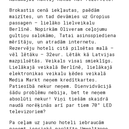
Brokastis cenā iekļautas, paēdām
maizītes, un tad devāmies uz Gropius
passagen – lielāko lielveikalu
Berlīnē. Nopirkām Oliveram ceļojumu
gultiņu salokāmo, Tatai asinsspiediena
mērītāju, un atradām internetu.
Rezervēju hoteli citā pilsētas malā –
vēl lētāku – 32eur. Lētāk kā Latvijas
mazpilsētās. Veikals visai smieklīgs.
Lielākajā veikalā Berlīnē, lielākajā
elektronikas veikalu ķēdes veikalā
Media Markt neņem kredītkartes.
Patiesībā nekur neņem. Dienvidvācijā
šādu problēmu nebija, bet te neņem
absolūti nekur! Viņi tiešām skaidrā
naudā norēķinās arī par tiem 70″ LED
televizoriem?
Pa ceļam uz jauno hoteli iebraucām
paņemt iepriekš pasūtīto Umweltzone