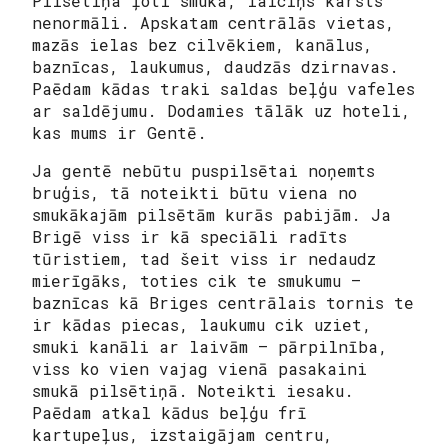
Pilsētiņa ļoti smuka, laiciņs karsts
nenormāli. Apskatam centrālās vietas,
mazās ielas bez cilvēkiem, kanālus,
baznīcas, laukumus, daudzās dzirnavas.
Paēdam kādas traki saldas beļģu vafeles
ar saldējumu. Dodamies tālāk uz hoteli,
kas mums ir Gentē.
Ja gentē nebūtu puspilsētai noņemts
bruģis, tā noteikti būtu viena no
smukākajām pilsētām kurās pabijām. Ja
Brigē viss ir kā speciāli radīts
tūristiem, tad šeit viss ir nedaudz
mierīgāks, toties cik te smukumu –
baznīcas kā Briges centrālais tornis te
ir kādas piecas, laukumu cik uziet,
smuki kanāli ar laivām – pārpilnība,
viss ko vien vajag vienā pasakaini
smukā pilsētiņā. Noteikti iesaku.
Paēdam atkal kādus beļģu frī
kartupeļus, izstaigājam centru,