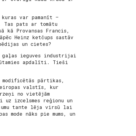
 kuras var pamanīt –
. Tas pats ar tomātu
sā kā Provansas Francis,
āpēc Heinz ketčups sastāv
pēdijas un cietes?
 gaļas ieguves industrijai
ūtamies apdalīti. Tieši
 modificētās pārtikas,
eiropas valstīs, kur
rzeņi no vietējām
i uz izcelsmes reģionu un
jumu tante lēja virsū lai
pas mode nāks pie mums, un