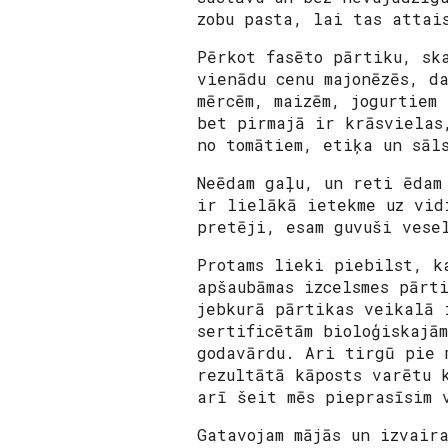
zobu pasta, lai tas attai
Pērkot fasēto pārtiku, sk
vienādu cenu majonēzēs, d
mērcēm, maizēm, jogurtiem
bet pirmajā ir krāsvielas
no tomātiem, etiķa un sāl
Neēdam gaļu, un reti ēdam
ir lielākā ietekme uz vid
pretēji, esam guvuši vese
Protams lieki piebilst, k
apšaubāmas izcelsmes pārt
jebkurā pārtikas veikalā 
sertificētām bioloģiskajā
godavārdu. Ari tirgū pie 
rezultātā kāposts varētu 
arī šeit mēs pieprasīsim 
Gatavojam mājās un izvair