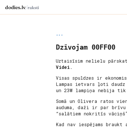
dodies.lv
/
raksti
◂◂◂
Dzīvojam 00FF00
Uztaisīsim nelielu pārska
Videi
.
Visas spuldzes ir ekonomi
Lampas ietvars ļoti daudz
un 23W lampiņa nebija tik
Somā un Olivera ratos vie
auduma, daži ir par brīvu
“salātiem nokritīs vāciņš
Kad nav iespējams braukt 