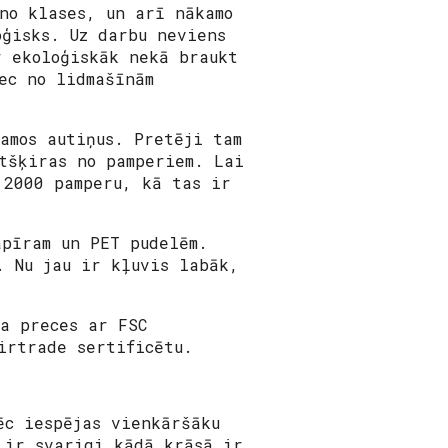
no klases, un arī nākamo
oģisks. Uz darbu neviens
r ekoloģiskāk nekā braukt
ec no lidmašīnām
amos autiņus. Pretēji tam
tšķiras no pamperiem. Lai
 2000 pamperu, kā tas ir
apīram un PET pudelēm.
. Nu jau ir kļuvis labāk,
ka preces ar FSC
irtrade sertificētu.
ēc iespējas vienkāršāku
 ir svarigi kādā krāsā ir