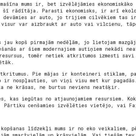
omašīna mums ir, bet izvēlējāmies ekonomiskāko 
z šī rādītāja. Parasti ekonomisks, ir arī ekol
ā devāmies ar auto, jo trijiem cilvēkiem tas i
 visur var aizbraukt ar auto vai vilcienu, tāp
s jau kopš pirmajām nedēļām, jo lietojam mazgāj
ešanās ar šiem modernajiem autiņiem nekādi nea
resursus, tomēr netiek atkritumos izmesti savi
ētāk.
atkritumus. Pie mājas ir konteineri stiklam, p
o ir nospļauties, un viņi visu met kur pagadās
ka ne krāsas, ne burtus neviens neatšķir.
es, kas iegūtas no atjaunojamiem resursiem. Ko
. Pārtiku cenšamies izvēlēties vietējo, vai Fa
 kopšanas līdzekļi mums ir no eko veikaliem, p
ajām smaržvielām un krāsvielām. Vai tiešām tev