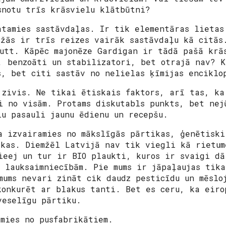
snotu trīs krāsvielu klātbūtni?
atamies sastāvdaļas. Ir tik elementāras lietas
ažās ir trīs reizes vairāk sastāvdaļu kā citās
 utt. Kāpēc majonēze Gardigan ir tādā pašā krā
, benzoāti un stabilizatori, bet otrajā nav? K
s, bet citi sastāv no nelielas ķīmijas enciklo
 zivis. Ne tikai ētiskais faktors, arī tas, ka
i no visām. Protams diskutabls punkts, bet nej
lu pasauli jaunu ēdienu un recepšu.
a izvairamies no mākslīgās pārtikas, ģenētiski
ikas. Diemžēl Latvijā nav tik viegli kā rietum
ieej un tur ir BIO plaukti, kuros ir svaigi dā
m lauksaimniecībām. Pie mums ir jāpaļaujas tika
mums nevari zināt cik daudz pesticīdu un mēslo
konkurēt ar blakus tanti. Bet es ceru, ka eiro
veselīgu pārtiku.
amies no pusfabrikātiem.