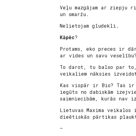
Veļu mazgājam ar ziepju r
un smaržu.
Nelietojam gludekli.
Kāpēc
?
Protams, eko preces ir dā
ar vides un savu veselību
To darot, tu balso par to
veikaliem nāksies izveido
Kas vispār ir
Bio
? Tas ir
iegūts no dabiskām izejvi
saimniecibām, kurās nav i
Lietuvas Maxima veikalos 
dieētiskās pārtikas plauk
—