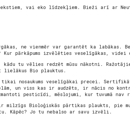
iekstiem, vai eko līdzekļiem. Bieži arī ar Neu
rgākas, ne vienmēr var garantēt ka labākas. B
? Kur pārkāpums izvēlēties veselīgākas, videi 
, kādu tu vēlies redzēt mūsu nākotni. Ražotāji
t lielākus Bio plauktus.
 tikai nosaukums veselīgākai precei. Sertifikā
elām, un viss kas ir audzēts, ir nācis no kont
zmantoti pesticīdi, mēslojumi, kur tuvumā nav 
ir milzīgs Bioloģiskās pārtikas plaukts, pie m
tu. Kāpēc? Jo tu nebalso ar savu izvēli.