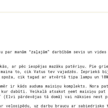
tu par manām “zaļajām” darbībām sevis un vides
skās, ar pēc iespējas mazāku patēriņu. Pie gri
 maina to, cik Vatus tev vajadzēs. Iepriekš bi
 spoža, cik tagad ar atvērtā tipa lampu un 18
nmēr ir kāds auduma maisiņu komplekts. Nora pa
 kur dabūti. Veikalā atsakot ņemt maisiņu pat 
” (Elvi pārdevējas tā domā) vai nāksies nest p
ar velosipēdu, uz darbu braucu ar sabiedrisko 