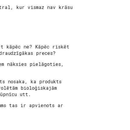
tral, kur vismaz nav krāsu
et kāpēc ne? Kāpēc riskēt
draudzīgākas preces?
em nāksies pielāgoties,
ts nosaka, ka produkts
rolētām bioloģiskajām
rūpnīcu utt.
ums tas ir apvienots ar