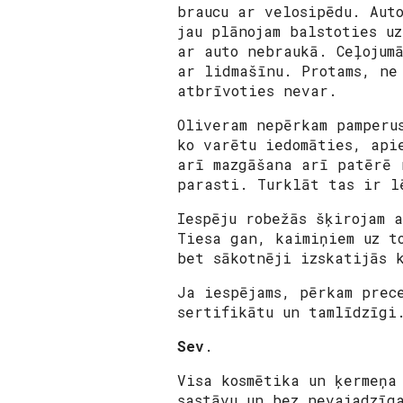
braucu ar velosipēdu. Aut
jau plānojam balstoties u
ar auto nebraukā. Ceļojum
ar lidmašīnu. Protams, ne
atbrīvoties nevar.
Oliveram nepērkam pamperu
ko varētu iedomāties, api
arī mazgāšana arī patērē 
parasti. Turklāt tas ir l
Iespēju robežās šķirojam 
Tiesa gan, kaimiņiem uz t
bet sākotnēji izskatijās 
Ja iespējams, pērkam prec
sertifikātu un tamlīdzīgi
Sev
.
Visa kosmētika un ķermeņa
sastāvu un bez nevajadzīg