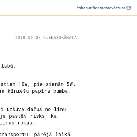
takas
uzlāde
meteo
vēsture
2010-06-07
·
DIENASGRĀMATA
 labā.
estiem 18W, pie sienām 5W.
ja ķīniešu papīra bumba,
W.
ti uzšuva dažus no linu
ja pastāv risks, ka
ilnas rokas.
transportu, pārējā laikā