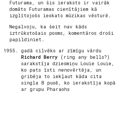
Futurama, un šis ieraksts ir vairāk
domāts Futuramas cienītājiem kā
izglītojošs ieskats mūzikas vēsturē.
Negalvoju, ka šeit nav kāds
iztrūkstošais posms, komentāros droši
papildiniet.
gadā cilvēks ar zīmīgu vārdu
Richard Berry
(ring any bells?)
sarakstīja dziesmiņu Louie Louie,
ko pats īsti nenovērtēja, un
gribēja to iekļaut kāda cita
singla B pusē, ko ierakstīja kopā
ar grupu Pharaohs