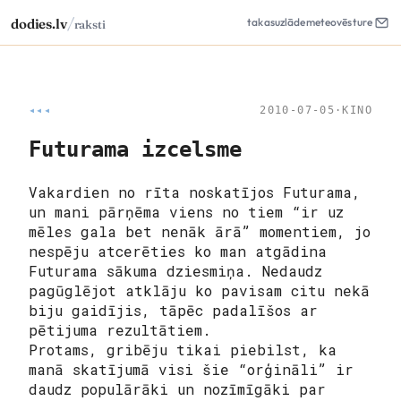
/
dodies.lv
takas
uzlāde
meteo
vēsture
raksti
◂◂◂
2010-07-05
·
KINO
Futurama izcelsme
Vakardien no rīta noskatījos Futurama,
un mani pārņēma viens no tiem “ir uz
mēles gala bet nenāk ārā” momentiem, jo
nespēju atcerēties ko man atgādina
Futurama sākuma dziesmiņa. Nedaudz
pagūglējot atklāju ko pavisam citu nekā
biju gaidījis, tāpēc padalīšos ar
pētijuma rezultātiem.
Protams, gribēju tikai piebilst, ka
manā skatījumā visi šie “orģināli” ir
daudz populārāki un nozīmīgāki par