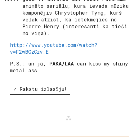
animēto seriālu, kura ievada mūziku
komponējis Chrystopher Tyng, kurš
vēlāk atzīst, ka ietekmējies no
Pierre Henry (interesanti ka tieši
no viņa).
http://www.youtube.com/watch?
v=F2wBGzCzv_E
P.S.: un jā, P
AKA/LAA
can kiss my shiny
metal ass
✓ Rakstu izlasīju!