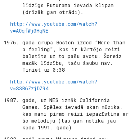
līdzīgs Futurama ievada klipam
(drīzāk gan otrādi).
http://www.youtube.com/watch?
v=AOqfWj0HqNE
gadā grupa Boston izdod “More than
a feeling”, kas ir kārtējo reizi
balstīts uz to pašu avotu. Šoreiz
mazāk līdzību, taču šaubu nav.
Tiniet uz 0:38
http://www.youtube.com/watch?
v=SSR6ZzjDZ94
gads, uz NES iznāk California
Games. Spēles ievadā skan mūzika,
kas mani pirmo reizi iepazīstina ar
šo melodiju (tas gan notika jau
kādā 1991. gadā)