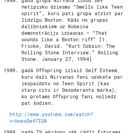
gadā grupa Nirvana izdod sev
netipisku dziesmu “Smells like Teen
spirit”, kuru pati grupa atzīst par
līdzīgu Boston. Kāds no grupas
dalībniekiem uz Kobeina
demonstrāciju izsaucas – “That
sounds like a Boston riff” [1.
Fricke, David. “Kurt Cobain: The
Rolling Stone Interview.” Rolling
Stone. January 27, 1994]
gadā Offspring izlaiž Self Esteem,
kuru daži Nirvanas fani uzskata par
iespaidotu no Teen Spirit (kas
starp citu ir Dezoderanta marka),
ko protams Offspring fani noliedz
pat šodien.
http://www.youtube.com/watch?
v=bueuGw47IG0
gadā TV ekrānos sāk rādīt Futurama