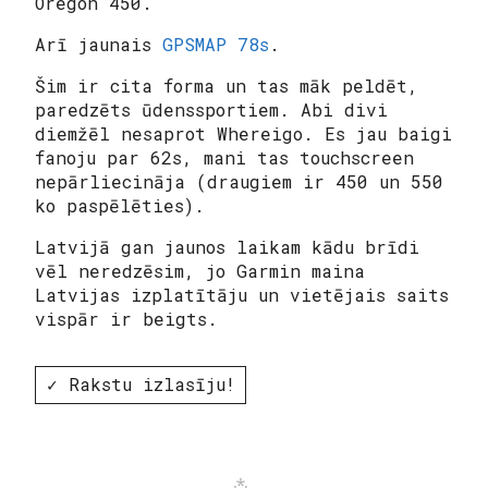
Oregon 450.
Arī jaunais
GPSMAP 78s
.
Šim ir cita forma un tas māk peldēt,
paredzēts ūdenssportiem. Abi divi
diemžēl nesaprot Whereigo. Es jau baigi
fanoju par 62s, mani tas touchscreen
nepārliecināja (draugiem ir 450 un 550
ko paspēlēties).
Latvijā gan jaunos laikam kādu brīdi
vēl neredzēsim, jo Garmin maina
Latvijas izplatītāju un vietējais saits
vispār ir beigts.
✓ Rakstu izlasīju!