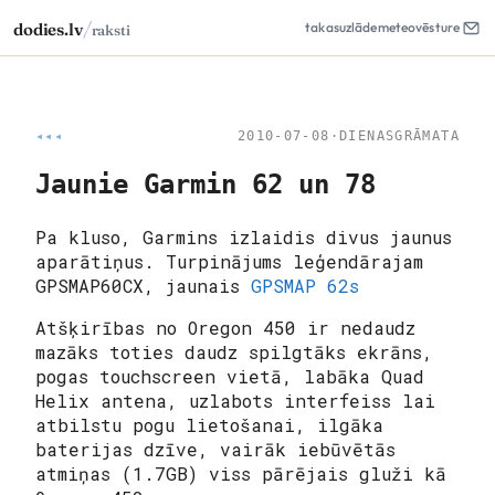
/
dodies.lv
takas
uzlāde
meteo
vēsture
raksti
◂◂◂
2010-07-08
·
DIENASGRĀMATA
Jaunie Garmin 62 un 78
Pa kluso, Garmins izlaidis divus jaunus
aparātiņus. Turpinājums leģendārajam
GPSMAP60CX, jaunais
GPSMAP 62s
Atšķirības no Oregon 450 ir nedaudz
mazāks toties daudz spilgtāks ekrāns,
pogas touchscreen vietā, labāka Quad
Helix antena, uzlabots interfeiss lai
atbilstu pogu lietošanai, ilgāka
baterijas dzīve, vairāk iebūvētās
atmiņas (1.7GB) viss pārējais gluži kā