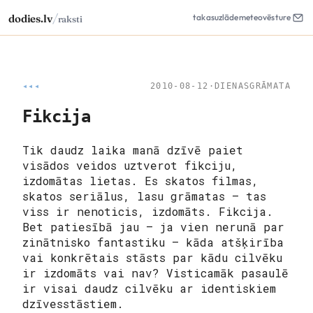
/
dodies.lv
takas
uzlāde
meteo
vēsture
raksti
◂◂◂
2010-08-12
·
DIENASGRĀMATA
Fikcija
Tik daudz laika manā dzīvē paiet
visādos veidos uztverot fikciju,
izdomātas lietas. Es skatos filmas,
skatos seriālus, lasu grāmatas – tas
viss ir nenoticis, izdomāts. Fikcija.
Bet patiesībā jau – ja vien nerunā par
zinātnisko fantastiku – kāda atšķirība
vai konkrētais stāsts par kādu cilvēku
ir izdomāts vai nav? Visticamāk pasaulē
ir visai daudz cilvēku ar identiskiem
dzīvesstāstiem.