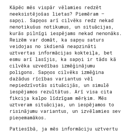
Kāpēc mēs vispār vēlamies redzēt
neeksistējošas lietas? Piemēram –
sapņi. Sapņos arī cilvēks redz nekad
nenotikušus notikumus, un situācijas,
kurās pilnīgi iespējams nekad nenonāks.
Reizēm var domāt, ka sapņu saturs
veidojas no ikdienā neapzināti
uztvertas informācijas kokteiļa, bet
esmu arī lasījis, ka sapņi ir tāds kā
cilvēka uzvedības izmēģinājumu
poligons. Sapņos cilvēks izmēģina
dažādus rīcības variantus vēl
nepiedzīvotās situācijās, un simulē
iespējamos rezultātus. Arī visa cita
fikcija kalpo līdzīgam mērķim. Mēs
uztveram situācijas, un iespējamos to
risinājumu variantus, un izvēlamies sev
pieņemamākos.
Patiesībā, ja mēs informāciju uztvertu