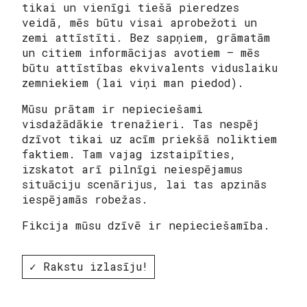
tikai un vienīgi tiešā pieredzes
veidā, mēs būtu visai aprobežoti un
zemi attīstīti. Bez sapņiem, grāmatām
un citiem informācijas avotiem – mēs
būtu attīstības ekvivalents viduslaiku
zemniekiem (lai viņi man piedod).
Mūsu prātam ir nepieciešami
visdažādākie trenažieri. Tas nespēj
dzīvot tikai uz acīm priekšā noliktiem
faktiem. Tam vajag izstaipīties,
izskatot arī pilnīgi neiespējamus
situāciju scenārijus, lai tas apzinās
iespējamās robežas.
Fikcija mūsu dzīvē ir nepieciešamība.
✓ Rakstu izlasīju!