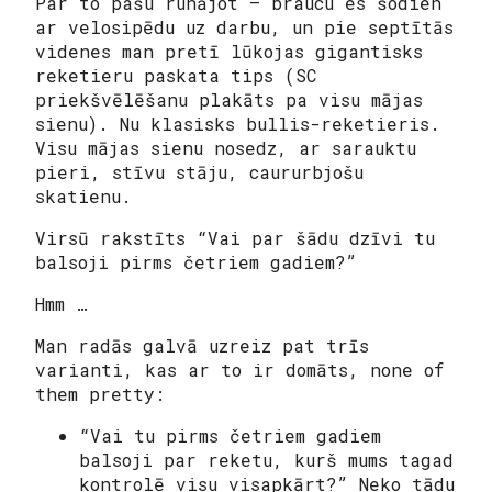
Par to pašu runājot – braucu es šodien
ar velosipēdu uz darbu, un pie septītās
videnes man pretī lūkojas gigantisks
reketieru paskata tips (SC
priekšvēlēšanu plakāts pa visu mājas
sienu). Nu klasisks bullis-reketieris.
Visu mājas sienu nosedz, ar sarauktu
pieri, stīvu stāju, caururbjošu
skatienu.
Virsū rakstīts “Vai par šādu dzīvi tu
balsoji pirms četriem gadiem?”
Hmm …
Man radās galvā uzreiz pat trīs
varianti, kas ar to ir domāts,
none of
them pretty
:
“
Vai tu pirms četriem gadiem
balsoji par reketu, kurš mums tagad
kontrolē visu visapkārt?
” Neko tādu