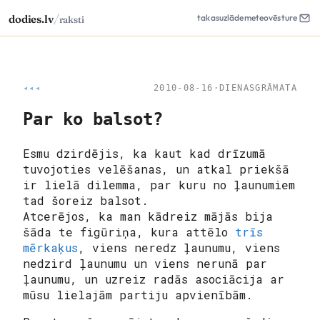
/
dodies.lv
takas
uzlāde
meteo
vēsture
raksti
◂◂◂
2010-08-16
·
DIENASGRĀMATA
Par ko balsot?
Esmu dzirdējis, ka kaut kad drīzumā
tuvojoties velēšanas, un atkal priekšā
ir lielā dilemma, par kuru no ļaunumiem
tad šoreiz balsot.
Atcerējos, ka man kādreiz mājās bija
šāda te figūriņa, kura attēlo
trīs
mērkaķus
, viens neredz ļaunumu, viens
nedzird ļaunumu un viens nerunā par
ļaunumu, un uzreiz radās asociācija ar
mūsu lielajām partiju apvienībām.