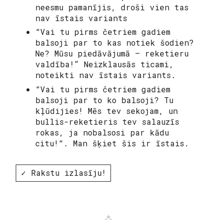
neesmu pamanījis, droši vien tas
nav īstais variants
“
Vai tu pirms četriem gadiem
balsoji par to kas notiek šodien?
Ne? Mūsu piedāvājumā – reketieru
valdība!
” Neizklausās ticami,
noteikti nav īstais variants.
“
Vai tu pirms četriem gadiem
balsoji par to ko balsoji? Tu
kļūdijies! Mēs tev sekojam, un
bullis-reketieris tev salauzīs
rokas, ja nobalsosi par kādu
citu!
“. Man šķiet šis ir īstais.
✓ Rakstu izlasīju!