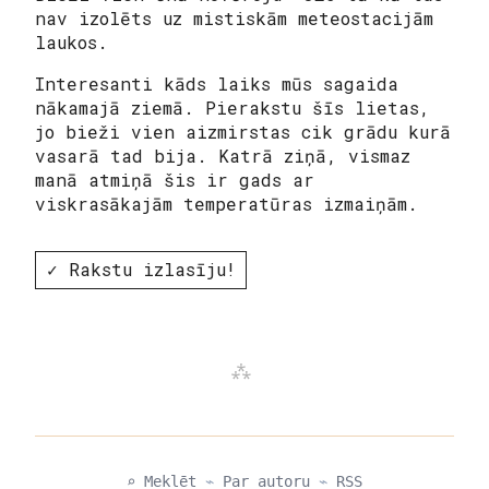
nav izolēts uz mistiskām meteostacijām
laukos.
Interesanti kāds laiks mūs sagaida
nākamajā ziemā. Pierakstu šīs lietas,
jo bieži vien aizmirstas cik grādu kurā
vasarā tad bija. Katrā ziņā, vismaz
manā atmiņā šis ir gads ar
viskrasākajām temperatūras izmaiņām.
✓ Rakstu izlasīju!
⌕ Meklēt
⌁
Par autoru
⌁
RSS