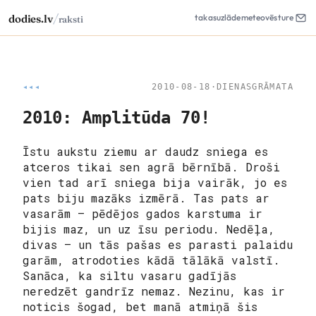
/
dodies.lv
takas
uzlāde
meteo
vēsture
raksti
◂◂◂
2010-08-18
·
DIENASGRĀMATA
2010: Amplitūda 70!
Īstu aukstu ziemu ar daudz sniega es
atceros tikai sen agrā bērnībā. Droši
vien tad arī sniega bija vairāk, jo es
pats biju mazāks izmērā. Tas pats ar
vasarām – pēdējos gados karstuma ir
bijis maz, un uz īsu periodu. Nedēļa,
divas – un tās pašas es parasti palaidu
garām, atrodoties kādā tālākā valstī.
Sanāca, ka siltu vasaru gadījās
neredzēt gandrīz nemaz. Nezinu, kas ir
noticis šogad, bet manā atmiņā šis