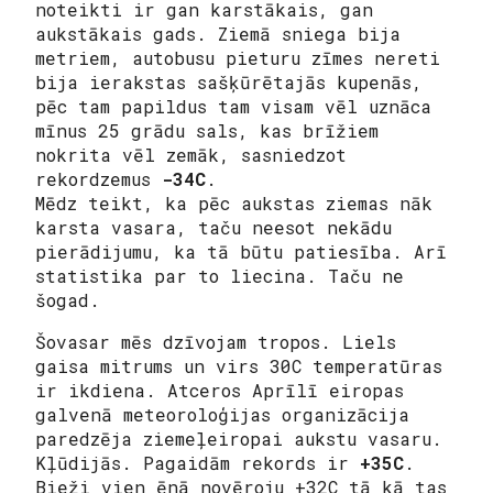
noteikti ir gan karstākais, gan
aukstākais gads. Ziemā sniega bija
metriem, autobusu pieturu zīmes nereti
bija ierakstas sašķūrētajās kupenās,
pēc tam papildus tam visam vēl uznāca
mīnus 25 grādu sals, kas brīžiem
nokrita vēl zemāk, sasniedzot
rekordzemus
-34C
.
Mēdz teikt, ka pēc aukstas ziemas nāk
karsta vasara, taču neesot nekādu
pierādijumu, ka tā būtu patiesība. Arī
statistika par to liecina. Taču ne
šogad.
Šovasar mēs dzīvojam tropos. Liels
gaisa mitrums un virs 30C temperatūras
ir ikdiena. Atceros Aprīlī eiropas
galvenā meteoroloģijas organizācija
paredzēja ziemeļeiropai aukstu vasaru.
Kļūdijās. Pagaidām rekords ir
+35C
.
Bieži vien ēnā novēroju +32C tā kā tas