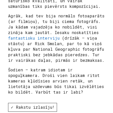
saturisko kvalitāti, un vairāk
uzmanības tiks pievērsts kompozīcijai.
Agrāk, kad tev bija normāls fotoaparāts
(ar filmiņu), tu biji ciema
fotogrāfs
.
Ja kādam vajadzēja ko nobildēt, visi
zināja kam jautāt. Iesaku noskatīties
fantastisku interviju
(drīzāk – viņa
stāstu) ar Rick Smolan, par to kā viņš
kļuva par National Geographic fotogrāfu
praktiski bez jebkādas pieredzes. Tur
ir vairākas daļas, pirmās ir bezmaksas.
Šodien – katram idiotam ir
spoguļkamera. Droši vien laikam ritot
kameras kļūdīsies arvien retāk, un
lietotāja uzdevums būs tikai izvēlēties
ko bildēt. Varbūt tas ir labi?
✓ Rakstu izlasīju!