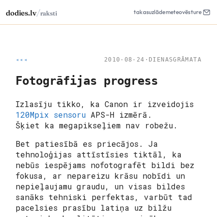
/
dodies.lv
takas
uzlāde
meteo
vēsture
raksti
◂◂◂
2010-08-24
·
DIENASGRĀMATA
Fotogrāfijas progress
Izlasīju tikko, ka Canon ir izveidojis
120Mpix sensoru
APS-H izmērā.
Šķiet ka megapikseļiem nav robežu.
Bet patiesībā es priecājos. Ja
tehnoloģijas attīstīsies tiktāl, ka
nebūs iespējams nofotografēt bildi bez
fokusa, ar nepareizu krāsu nobīdi un
nepieļaujamu graudu, un visas bildes
sanāks tehniski perfektas, varbūt tad
pacelsies prasību latiņa uz bilžu