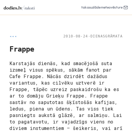
/
dodies.lv
takas
uzlāde
meteo
vēsture
raksti
◂◂◂
2010-08-24
·
DIENASGRĀMATA
Frappe
Karstajās dienās, kad smacējošā suta
izsmeļ visus spēkus, sākām fanot par
Cafe Frappe. Nācās dzirdēt dažādus
variantus, kas cilvēku uztverē ir
Frappe, tāpēc uzreiz paskaidrošu ka es
ar to domāju Grieķu Frappe. Frappe
sastāv no saputotas šķīstošās kafijas,
ledus, piena un ūdens. Tas viss tiek
pasniegts aukstā glāzē, ar salmiņu. Lai
to pagatavotu, ir vajadzīgs viens no
diviem instumentiem – šeikeris, vai arī