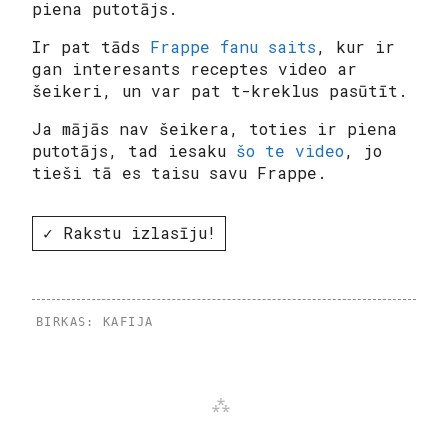
piena putotājs.
Ir pat tāds
Frappe fanu saits
, kur ir
gan interesants receptes video ar
šeikeri, un var pat t-kreklus pasūtīt.
Ja mājās nav šeikera, toties ir piena
putotājs, tad iesaku
šo te video
, jo
tieši tā es taisu savu Frappe.
✓ Rakstu izlasīju!
BIRKAS:
KAFIJA