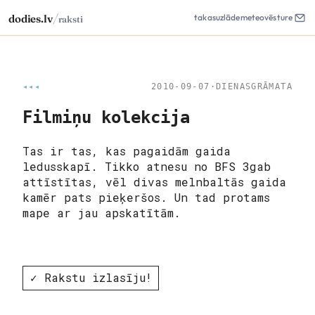
/
dodies.lv
takas
uzlāde
meteo
vēsture
raksti
◂◂◂
2010-09-07
·
DIENASGRĀMATA
Filmiņu kolekcija
Tas ir tas, kas pagaidām gaida
ledusskapī. Tikko atnesu no BFS 3gab
attīstītas, vēl divas melnbaltās gaida
kamēr pats pieķeršos. Un tad protams
mape ar jau apskatītām.
✓ Rakstu izlasīju!