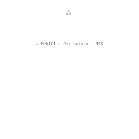
⌕ Meklēt
⌁
Par autoru
⌁
RSS