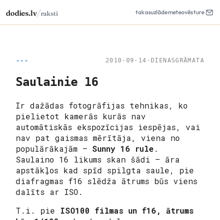
/
dodies.lv
takas
uzlāde
meteo
vēsture
raksti
◂◂◂
2010-09-14
·
DIENASGRĀMATA
Saulainie 16
Ir dažādas fotogrāfijas tehnikas, ko
pielietot kamerās kurās nav
automātiskās ekspozīcijas iespējas, vai
nav pat gaismas mērītāja, viena no
populārākajām –
Sunny 16 rule
.
Saulaino 16 likums skan šādi – āra
apstākļos kad spīd spilgta saule, pie
diafragmas f16 slēdža ātrums būs viens
dalīts ar ISO.
T.i. pie
ISO100 filmas un f16, ātrums