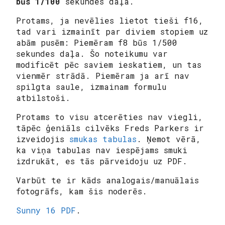
būs 1/100
sekundes daļa.
Protams, ja nevēlies lietot tieši f16,
tad vari izmainīt par diviem stopiem uz
abām pusēm: Piemēram f8 būs 1/500
sekundes daļa. Šo noteikumu var
modificēt pēc saviem ieskatiem, un tas
vienmēr strādā. Piemēram ja arī nav
spilgta saule, izmainam formulu
atbilstoši.
Protams to visu atcerēties nav viegli,
tāpēc ģeniāls cilvēks Freds Parkers ir
izveidojis
smukas tabulas
. Ņemot vērā,
ka viņa tabulas nav iespējams smuki
izdrukāt, es tās pārveidoju uz PDF.
Varbūt te ir kāds analogais/manuālais
fotogrāfs, kam šis noderēs.
Sunny 16 PDF
.