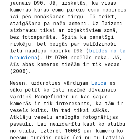
jaunais D90. Jā, izskatās, ka visas
kameras kuras esmu pircis esmu nopircis
īsi pēc nonākšanas tirgū. Tā teikt,
staigāšana pa naža asmeni. Uz Taizemi
aizbraucu tikai ar objektīviem somā,
bez fotoaparāta. Šķita ka pamatīgi
riskēju, bet beigās par salīdzinoši
lētu naudiņu nopirku D90 (
bildes no tā
brauciena
). Uz D700 necēlās roka. Jā,
šīs abas kameras tiešām ir tik vecas
(2008).
Nesen, uzduroties vārdiņam
Leica
es
sāku pētīt ko īsti nozīmē dīvainais
vārdiņš
Rangefinder
un kas šajās
kamerās ir tik interesants, ka tām ir
vesels kults. Un tad tikai sākās.
Atklāju veselu analogās fotogrāfijas
pasauli. Lai neizdarītu kaut ko stulbu
no stila, iztērēt 1000$ par kameru ko
neesmu turējis rokās (ej nu tu Latvijā