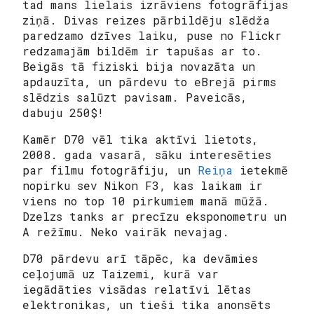
tad mans lielais izrāviens fotogrāfijas
ziņā. Divas reizes pārbildēju slēdža
paredzamo dzīves laiku, puse no Flickr
redzamajām bildēm ir tapušas ar to.
Beigās tā fiziski bija novazāta un
apdauzīta, un pārdevu to eBrejā pirms
slēdzis salūzt pavisam. Paveicās,
dabuju 250$!
Kamēr D70 vēl tika aktīvi lietots,
2008. gada vasarā, sāku interesēties
par filmu fotogrāfiju, un
Reiņa
ietekmē
nopirku sev Nikon F3, kas laikam ir
viens no top 10 pirkumiem manā mūžā.
Dzelzs tanks ar precīzu eksponometru un
A režīmu. Neko vairāk nevajag.
D70 pārdevu arī tāpēc, ka devāmies
ceļojumā uz Taizemi, kurā var
iegādāties visādas relatīvi lētas
elektronikas, un tieši tika anonsēts