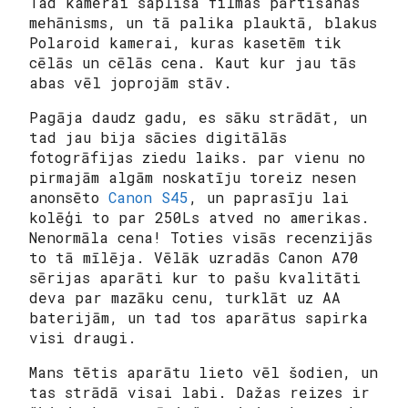
Tad kamerai saplīsa filmas pārtīšanas
mehānisms, un tā palika plauktā, blakus
Polaroid kamerai, kuras kasetēm tik
cēlās un cēlās cena. Kaut kur jau tās
abas vēl joprojām stāv.
Pagāja daudz gadu, es sāku strādāt, un
tad jau bija sācies digitālās
fotogrāfijas ziedu laiks. par vienu no
pirmajām algām noskatīju toreiz nesen
anonsēto
Canon S45
, un paprasīju lai
kolēģi to par 250Ls atved no amerikas.
Nenormāla cena! Toties visās recenzijās
to tā mīlēja. Vēlāk uzradās Canon A70
sērijas aparāti kur to pašu kvalitāti
deva par mazāku cenu, turklāt uz AA
baterijām, un tad tos aparātus sapirka
visi draugi.
Mans tētis aparātu lieto vēl šodien, un
tas strādā visai labi. Dažas reizes ir