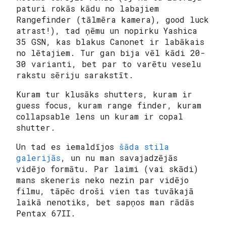
paturi rokās kādu no labajiem
Rangefinder (tālmēra kamera), good luck
atrast!), tad ņēmu un nopirku Yashica
35 GSN, kas blakus Canonet ir labākais
no lētajiem. Tur gan bija vēl kādi 20-
30 varianti, bet par to varētu veselu
rakstu sēriju sarakstīt.
Kuram tur klusāks shutters, kuram ir
guess focus, kuram range finder, kuram
collapsable lens un kuram ir copal
shutter.
Un tad es iemaldījos
šāda stila
galerijās
, un nu man savajadzējās
vidējo formātu
. Par laimi (vai skādi)
mans skeneris neko nezin par vidējo
filmu, tāpēc droši vien tas tuvākajā
laikā nenotiks, bet sapņos man rādās
Pentax 67II.