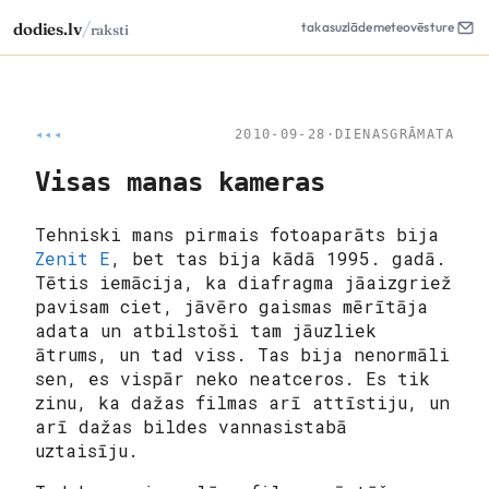
/
dodies.lv
takas
uzlāde
meteo
vēsture
raksti
◂◂◂
2010-09-28
·
DIENASGRĀMATA
Visas manas kameras
Tehniski mans pirmais fotoaparāts bija
Zenit E
, bet tas bija kādā 1995. gadā.
Tētis iemācija, ka diafragma jāaizgriež
pavisam ciet, jāvēro gaismas mērītāja
adata un atbilstoši tam jāuzliek
ātrums, un tad viss. Tas bija nenormāli
sen, es vispār neko neatceros. Es tik
zinu, ka dažas filmas arī attīstiju, un
arī dažas bildes vannasistabā
uztaisīju.