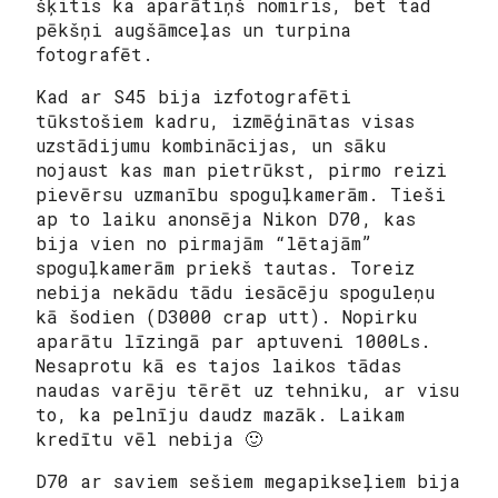
šķitis ka aparātiņš nomiris, bet tad
pēkšņi augšāmceļas un turpina
fotografēt.
Kad ar S45 bija izfotografēti
tūkstošiem kadru, izmēģinātas visas
uzstādijumu kombinācijas, un sāku
nojaust kas man pietrūkst, pirmo reizi
pievērsu uzmanību spoguļkamerām. Tieši
ap to laiku anonsēja Nikon D70, kas
bija vien no pirmajām “lētajām”
spoguļkamerām priekš tautas. Toreiz
nebija nekādu tādu iesācēju spoguleņu
kā šodien (D3000 crap utt). Nopirku
aparātu līzingā par aptuveni 1000Ls.
Nesaprotu kā es tajos laikos tādas
naudas varēju tērēt uz tehniku, ar visu
to, ka pelnīju daudz mazāk. Laikam
kredītu vēl nebija 🙂
D70 ar saviem sešiem megapikseļiem bija