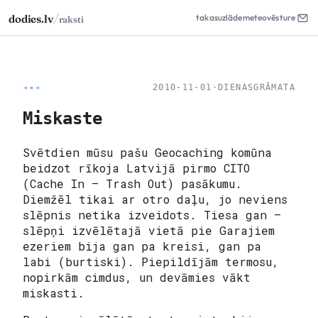
/
dodies.lv
takas
uzlāde
meteo
vēsture
raksti
◂◂◂
2010-11-01
·
DIENASGRĀMATA
Miskaste
Svētdien mūsu pašu Geocaching komūna
beidzot rīkoja Latvijā pirmo CITO
(Cache In – Trash Out) pasākumu.
Diemžēl tikai ar otro daļu, jo neviens
slēpnis netika izveidots. Tiesa gan –
slēpņi izvēlētajā vietā pie Garajiem
ezeriem bija gan pa kreisi, gan pa
labi (burtiski). Piepildījām termosu,
nopirkām cimdus, un devāmies vākt
miskasti.