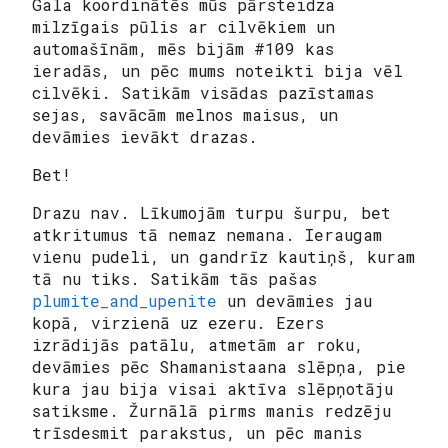
Gala koordinātēs mūs pārsteidza
milzīgais pūlis ar cilvēkiem un
automašīnām, mēs bijām #109 kas
ieradās, un pēc mums noteikti bija vēl
cilvēki. Satikām visādas pazīstamas
sejas, savācām melnos maisus, un
devāmies ievākt drazas.
Bet!
Drazu nav. Līkumojām turpu šurpu, bet
atkritumus tā nemaz nemana. Ieraugam
vienu pudeli, un gandrīz kautiņš, kuram
tā nu tiks. Satikām tās pašas
plumite_and_upenite
un devāmies jau
kopā, virzienā uz ezeru. Ezers
izrādijās patālu, atmetām ar roku,
devāmies pēc Shamanistaana slēpņa, pie
kura jau bija visai aktīva slēpņotāju
satiksme. Žurnālā pirms manis redzēju
trīsdesmit parakstus, un pēc manis