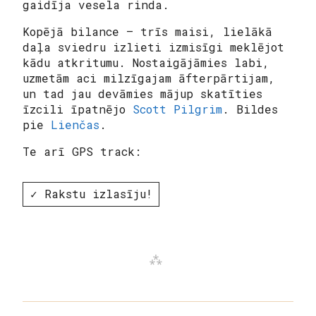
gaidīja vesela rinda.
Kopējā bilance – trīs maisi, lielākā
daļa sviedru izlieti izmisīgi meklējot
kādu atkritumu. Nostaigājāmies labi,
uzmetām aci milzīgajam āfterpārtijam,
un tad jau devāmies mājup skatīties
īzcili īpatnējo
Scott Pilgrim
. Bildes
pie
Lienčas
.
Te arī GPS track:
✓ Rakstu izlasīju!