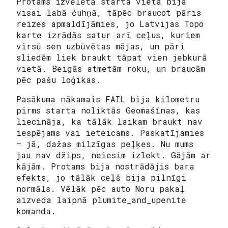
Protams izvēlētā starta vieta bija
visai labā čuhņā, tāpēc braucot pāris
reizes apmaldījāmies, jo Latvijas Topo
karte izrādās satur arī ceļus, kuriem
virsū sen uzbūvētas mājas, un pāri
sliedēm liek braukt tāpat vien jebkurā
vietā. Beigās atmetām roku, un braucām
pēc pašu loģikas.
Pasākuma nākamais FAIL bija kilometru
pirms starta noliktās Geomašīnas, kas
liecināja, ka tālāk laikam braukt nav
iespējams vai ieteicams. Paskatījamies
– jā, dažas milzīgas peļķes. Nu mums
jau nav džips, neiesim izlekt. Gājām ar
kājām. Protams bija nostrādājis bara
efekts, jo tālāk ceļš bija pilnīgi
normāls. Vēlāk pēc auto Noru pakaļ
aizveda laipnā plumite_and_upenite
komanda.