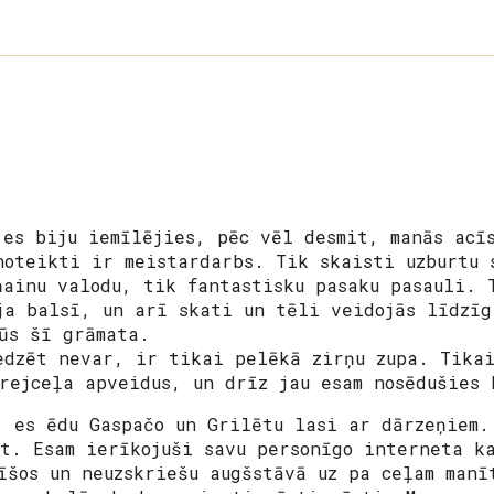
 es biju iemīlējies, pēc vēl desmit, manās acī
noteikti ir meistardarbs. Tik skaisti uzburtu 
ņainu valodu, tik fantastisku pasaku pasauli. 
ja balsī, un arī skati un tēli veidojās līdzīg
būs šī grāmata.
edzēt nevar, ir tikai pelēkā zirņu zupa. Tikai
krejceļa apveidus, un drīz jau esam nosēdušies 
, es ēdu Gaspačo un Grilētu lasi ar dārzeņiem.
it. Esam ierīkojuši savu personīgo interneta k
īšos un neuzskriešu augšstāvā uz pa ceļam manī