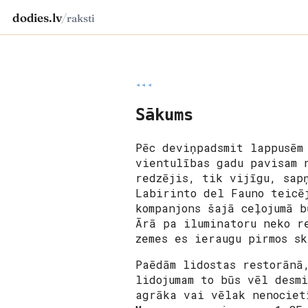
dodies.lv
/
raksti
◂◂◂
Sākums
Pēc deviņpadsmit lappusēm
vientulības gadu pavisam 
redzējis, tik vijīgu, sap
Labirinto del Fauno teicē
kompanjons šajā ceļojumā 
Ārā pa iluminatoru neko r
zemes es ieraugu pirmos s
Paēdām lidostas restorānā
lidojumam to būs vēl desm
agrāka vai vēlak nenociet