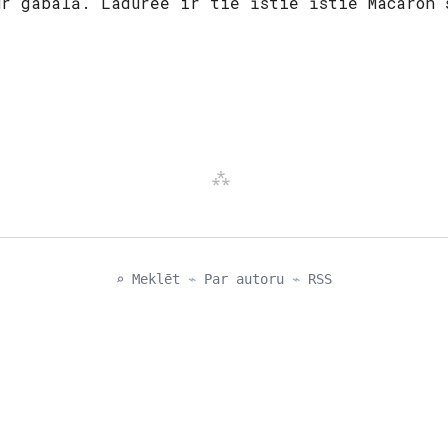
ur gabalā. Laduree ir tie īstie īstie Macaron 
⌕ Meklēt
⌁
Par autoru
⌁
RSS