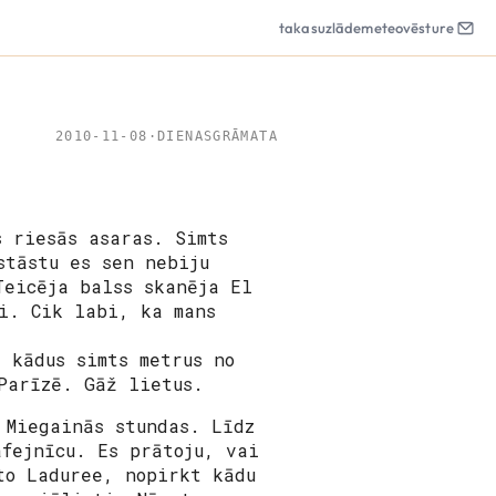
takas
uzlāde
meteo
vēsture
2010-11-08
·
DIENASGRĀMATA
s riesās asaras. Simts
stāstu es sen nebiju
Teicēja balss skanēja El
i. Cik labi, ka mans
 kādus simts metrus no
Parīzē. Gāž lietus.
 Miegainās stundas. Līdz
afejnīcu. Es prātoju, vai
to Laduree, nopirkt kādu