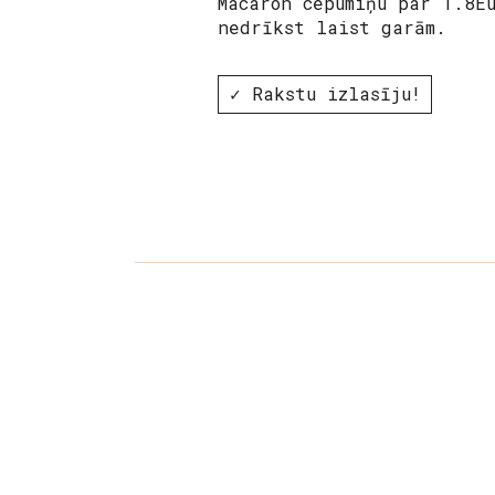
Macaron cepumiņu par 1.8E
nedrīkst laist garām.
✓ Rakstu izlasīju!