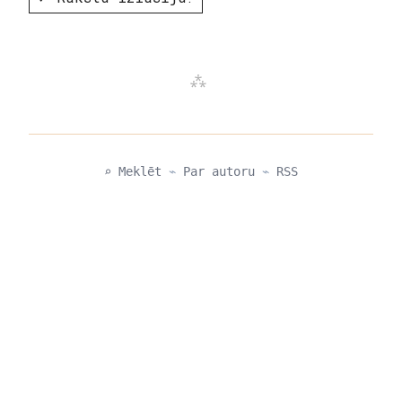
⌕ Meklēt
⌁
Par autoru
⌁
RSS