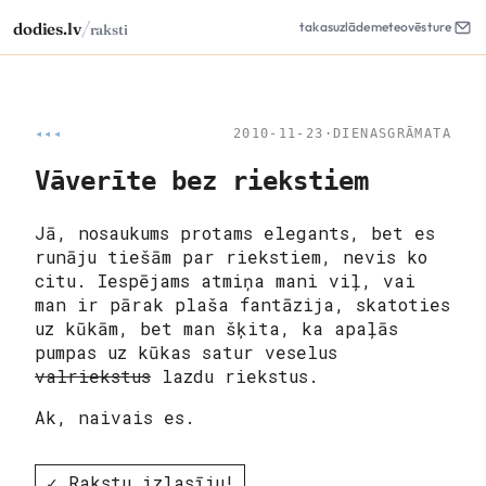
/
dodies.lv
takas
uzlāde
meteo
vēsture
raksti
◂◂◂
2010-11-23
·
DIENASGRĀMATA
Vāverīte bez riekstiem
Jā, nosaukums protams elegants, bet es
runāju tiešām par riekstiem, nevis ko
citu. Iespējams atmiņa mani viļ, vai
man ir pārak plaša fantāzija, skatoties
uz kūkām, bet man šķita, ka apaļās
pumpas uz kūkas satur veselus
valriekstus
lazdu riekstus.
Ak, naivais es.
✓ Rakstu izlasīju!