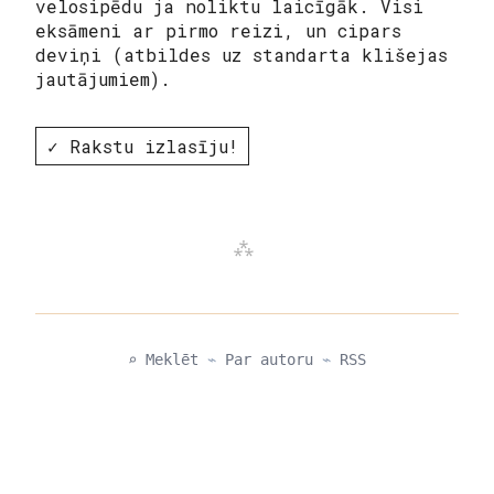
velosipēdu ja noliktu laicīgāk. Visi
eksāmeni ar pirmo reizi, un cipars
deviņi (atbildes uz standarta klišejas
jautājumiem).
✓ Rakstu izlasīju!
⌕ Meklēt
⌁
Par autoru
⌁
RSS