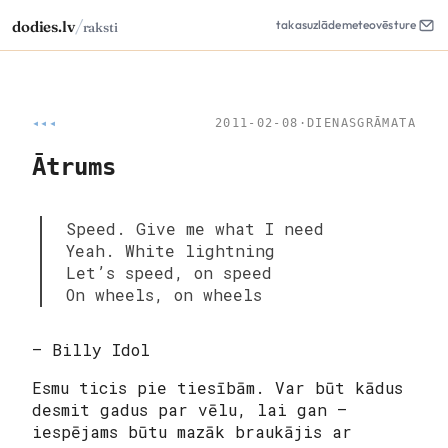
/
dodies.lv
takas
uzlāde
meteo
vēsture
raksti
◂◂◂
2011-02-08
·
DIENASGRĀMATA
Ātrums
Speed. Give me what I need
Yeah. White lightning
Let’s speed, on speed
On wheels, on wheels
— Billy Idol
Esmu ticis pie tiesībām. Var būt kādus
desmit gadus par vēlu, lai gan –
iespējams būtu mazāk braukājis ar