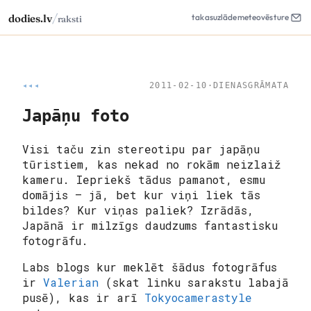
/
dodies.lv
takas
uzlāde
meteo
vēsture
raksti
◂◂◂
2011-02-10
·
DIENASGRĀMATA
Japāņu foto
Visi taču zin stereotipu par japāņu
tūristiem, kas nekad no rokām neizlaiž
kameru. Iepriekš tādus pamanot, esmu
domājis – jā, bet kur viņi liek tās
bildes? Kur viņas paliek? Izrādās,
Japānā ir milzīgs daudzums fantastisku
fotogrāfu.
Labs blogs kur meklēt šādus fotogrāfus
ir
Valerian
(skat linku sarakstu labajā
pusē), kas ir arī
Tokyocamerastyle