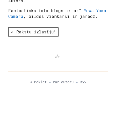
autors.
Fantastisks foto blogs ir arī
Yowa Yowa
Camera
, bildes vienkārši ir jāredz.
✓ Rakstu izlasīju!
⌕ Meklēt
⌁
Par autoru
⌁
RSS