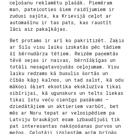
ceļošanu reklamētu plašāk. Piemēram
man, pateicoties šiem raidījumiem ir
zudusi sajūta, ka Krievijā ceļot ar
automašīnu ir tas pats, kas raustīt
lāci aiz pakaļkājas.
Bet protams ir arī ko pakritizēt. Zaķis
ar Silu visu laiku izskatās pēc tādiem
šī bērnudārza tētiem. Reizēm paņemtās
tēvē sejas
ir naivas, bērnīšķīgas un
totāli nesagatavojušās ceļojumam. Visu
laiku redzams kā busulis šortās un
čībās kāpj kalnos, un tad salst, kā odu
mākoņi šķiet eksotika ekskluzīva tikai
sibīrijai, kā ugunskurs un telts liekas
tikai īstu veču cienīgs pasākums –
dziedātājiem un aktieriem varbūt, bet
mēs ar Noru tepat ar velosipēdiem pa
Latviju braukājot esam izbaudījuši tik
pat interesantas nakšņošanas purvos un
mežos. Ceļotāji izplestām acīm brīnās