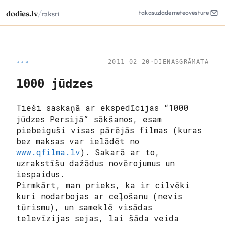
/
dodies.lv
takas
uzlāde
meteo
vēsture
raksti
◂◂◂
2011-02-20
·
DIENASGRĀMATA
1000 jūdzes
Tieši saskaņā ar ekspedīcijas “1000
jūdzes Persijā” sākšanos, esam
piebeiguši visas pārējās filmas (kuras
bez maksas var ielādēt no
www.qfilma.lv
). Sakarā ar to,
uzrakstīšu dažādus novērojumus un
iespaidus.
Pirmkārt, man prieks, ka ir cilvēki
kuri nodarbojas ar
ceļošanu
(nevis
tūrismu), un sameklē visādas
televīzijas sejas, lai šāda veida