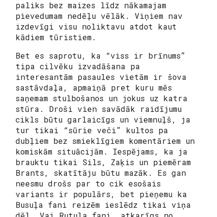
paliks bez maizes līdz nākamajam
pievedumam nedēļu vēlāk. Viņiem nav
izdevīgi visu noliktavu atdot kaut
kādiem tūristiem.
Bet es saprotu, ka “viss ir brīnums”
tipa cilvēku izvadāšana pa
interesantām pasaules vietām ir šova
sastāvdaļa, apmaiņā pret kuru mēs
saņemam stulbošanos un jokus uz katra
stūra. Droši vien savādāk raidījumu
cikls būtu garlaicīgs un viemnuļš, ja
tur tikai “sūrie veči” kultos pa
dubļiem bez smieklīgiem komentāriem un
komiskām situācijām. Iespējams, ka ja
brauktu tikai Sils, Zaķis un piemēram
Brants, skatītāju būtu mazāk. Es gan
neesmu drošs par to cik esošais
variants ir populārs, bet pieņemu ka
Busuļa fani reizēm ieslēdz tikai viņa
dēļ. Vai Rutuļa fani, atkarīgs no