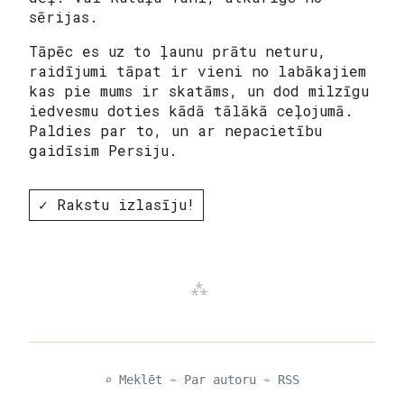
sērijas.
Tāpēc es uz to ļaunu prātu neturu,
raidījumi tāpat ir vieni no labākajiem
kas pie mums ir skatāms, un dod milzīgu
iedvesmu doties kādā tālākā ceļojumā.
Paldies par to, un ar nepacietību
gaidīsim Persiju.
✓ Rakstu izlasīju!
⌕ Meklēt
⌁
Par autoru
⌁
RSS