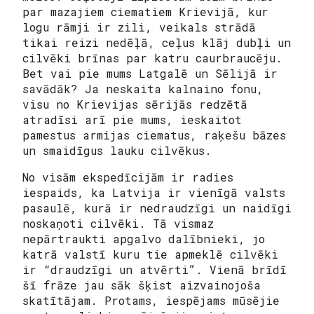
par mazajiem ciematiem Krievijā, kur
logu rāmji ir zili, veikals strādā
tikai reizi nedēļā, ceļus klāj dubļi un
cilvēki brīnas par katru caurbraucēju.
Bet vai pie mums Latgalē un Sēlijā ir
savādāk? Ja neskaita kalnaino fonu,
visu no Krievijas sērijās redzētā
atradīsi arī pie mums, ieskaitot
pamestus armijas ciematus, raķešu bāzes
un smaidīgus lauku cilvēkus.
No visām ekspedīcijām ir radies
iespaids, ka Latvija ir vienīgā valsts
pasaulē, kurā ir nedraudzīgi un naidīgi
noskaņoti cilvēki. Tā vismaz
nepārtraukti apgalvo dalībnieki, jo
katrā valstī kuru tie apmeklē cilvēki
ir “draudzīgi un atvērti”. Vienā brīdī
šī frāze jau sāk šķist aizvainojoša
skatītājam. Protams, iespējams mūsējie