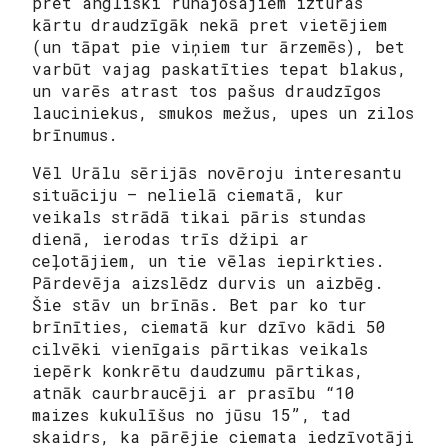
pret angliski runājošajiem izturas
kārtu draudzīgāk nekā pret vietējiem
(un tāpat pie viņiem tur ārzemēs), bet
varbūt vajag paskatīties tepat blakus,
un varēs atrast tos pašus draudzīgos
lauciniekus, smukos mežus, upes un zilos
brīnumus.
Vēl Urālu sērijās novēroju interesantu
situāciju – nelielā ciematā, kur
veikals strādā tikai pāris stundas
dienā, ierodas trīs džipi ar
ceļotājiem, un tie vēlas iepirkties.
Pārdevēja aizslēdz durvis un aizbēg.
Šie stāv un brīnās. Bet par ko tur
brīnīties, ciematā kur dzīvo kādi 50
cilvēki vienīgais pārtikas veikals
iepērk konkrētu daudzumu pārtikas,
atnāk caurbraucēji ar prasību “10
maizes kukulīšus no jūsu 15”, tad
skaidrs, ka pārējie ciemata iedzīvotāji