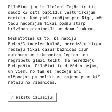
Pilsētas jau ir lielas! Tajās ir tik
daudz kā cita papildus vēsturiskajam
centram, Kad paši runājam par Rīgu, mēs
taču nedomājam tikai posmu starp
brīvības pieminekli un doma laukumu.
Neskatoties uz to, ka nebiju
Budas/Citadeles kalnā, neredzēju tirgu,
redzēju tikai dažas baznīcas caur
autobusa un taksometra logiem, es
negribētu gluži teikt, ka neredzēju
Budapeštu. Pilsētai ir dažādas sejas,
un vienu no tām es redzēju arī
slēpņojot pa noliktavu rajonu pusnaktī
netālu no viesnīcas.
✓ Rakstu izlasīju!