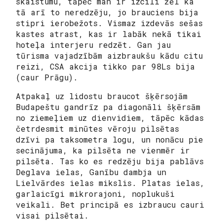
skaistumu, tāpēc man ir izcili žēl ka
tā arī to neredzēju, jo brauciens bija
stipri ierobežots. Vismaz izdevās sešas
kastes atrast, kas ir labāk nekā tikai
hoteļa interjeru redzēt. Gan jau
tūrisma vajadzībām aizbraukšu kādu citu
reizi, CSA akcija tikko par 98Ls bija
(caur Prāgu).
Atpakaļ uz lidostu braucot šķērsojām
Budapeštu gandrīz pa diagonāli šķērsām
no ziemeļiem uz dienvidiem, tāpēc kādas
četrdesmit minūtes vēroju pilsētas
dzīvi pa taksometra logu, un nonācu pie
secinājuma, ka pilsēta ne vienmēr ir
pilsēta. Tas ko es redzēju bija pablāvs
Deglava ielas, Ganību dambja un
Lielvārdes ielas mikslis. Platas ielas,
garlaicīgi mikrorajoni, noplukuši
veikali. Bet principā es izbraucu cauri
visai pilsētai.