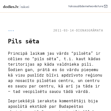
/
dodies.lv
takas
uzlāde
meteo
vēsture
raksti
◂◂◂
2011-03-14
·
DIENASGRĀMATA
Pils sēta
Principā laikam jau vārds “pilsēta” ir
cēlies no “pils sēta”, t.i. kaut kādas
teritorijas ap kāda valdnieka pili.
Šodien gan, prātā es šo vārdu pieņemu
kā visu puslīdz blīvi apdzīvoto reģionu
ap nosacīto pilsētas centru, un centru
es saucu par centru, kā arī ja tāda ir
– tad vecpilsētu saucu tādā vārdā.
Iepriekšējā ieraksta komentētāji bija
apsolūtā ekstāzē par Budapeštas