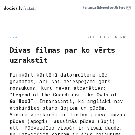
/
dodies.lv
takas
uzlāde
meteo
vēsture
raksti
◂◂◂
2011-03-29
·
KINO
Divas filmas par ko vērts
uzrakstīt
Pirmkārt kārtējā datormultene pēc
grāmatas, arī šai neiespējami garš
nosaukums, kuru nevar atcerēties:
“
Legend of the Guardians: The Owls of
Ga’Hool
”. Interesanti, ka angliski nav
atšķirības starp ūpjiem un pūcēm.
Viņiem vienkārši ir lielās pūces, mazās
pūces (apogi), ausainās pūces (ūpji)
utt. Pūčveidīgo vispār ir visai daudz,
un Latviešiem katram ir savs nosaukums.