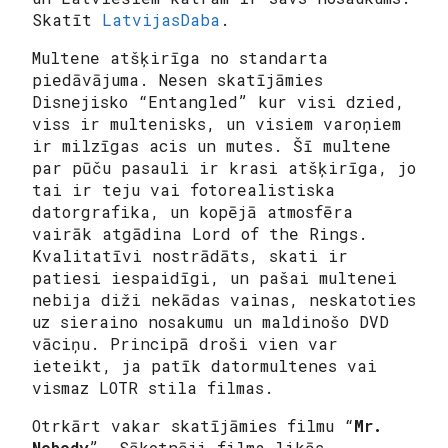
Skatīt
LatvijasDaba
.
Multene atšķirīga no standarta
piedāvājuma. Nesen skatījāmies
Disnejisko “Entangled” kur visi dzied,
viss ir multenisks, un visiem varoņiem
ir milzīgas acis un mutes. Šī multene
par pūču pasauli ir krasi atšķirīga, jo
tai ir teju vai fotorealistiska
datorgrafika, un kopējā atmosfēra
vairāk atgādina Lord of the Rings.
Kvalitatīvi nostrādāts, skati ir
patiesi iespaidīgi, un pašai multenei
nebija diži nekādas vainas, neskatoties
uz sieraino nosakumu un maldinošo DVD
vāciņu. Principā droši vien var
ieteikt, ja patīk datormultenes vai
vismaz LOTR stila filmas.
Otrkārt vakar skatījāmies filmu “
Mr.
Nobody
”. Sākotnēji filma likās