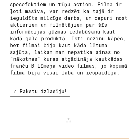
specefektiem un tīņu action. Filma ir
ļoti masīva, var redzēt ka tajā ir
ieguldīts milzīgs darbs, un cepuri nost
aktieriem un filmētājiem par šīs
informācijas gūzmas iedabūšanu kaut
kādā gala produktā. Īsti nezinu kāpēc,
bet filmai bija kaut kāda lētuma
sajūta, laikam man nepatika ainas no
“nākotnes” kuras atgādināja kautkādas
franču B līmeņa video filmas, jo kopumā
filma bija visai laba un iespaidīga.
✓ Rakstu izlasīju!