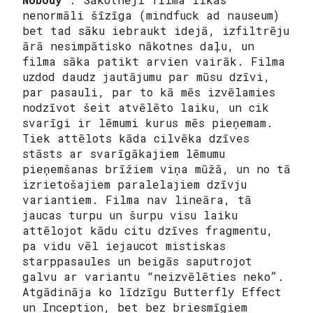
nenormāli šīzīga (
mindfuck ad nauseum
)
bet tad sāku iebraukt idejā, izfiltrēju
ārā nesimpātisko nākotnes daļu, un
filma sāka patikt arvien vairāk. Filma
uzdod daudz jautājumu par mūsu dzīvi,
par pasauli, par to kā mēs izvēlamies
nodzīvot šeit atvēlēto laiku, un cik
svarīgi ir lēmumi kurus mēs pieņemam.
Tiek attēlots kāda cilvēka dzīves
stāsts ar svarīgākajiem lēmumu
pieņemšanas brīžiem viņa mūžā, un no tā
izrietošajiem paralelajiem dzīvju
variantiem. Filma nav lineāra, tā
jaucas turpu un šurpu visu laiku
attēlojot kādu citu dzīves fragmentu,
pa vidu vēl iejaucot mistiskas
starppasaules un beigās saputrojot
galvu ar variantu “neizvēlēties neko”.
Atgādināja ko līdzīgu Butterfly Effect
un Inception, bet bez briesmīgiem