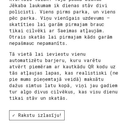
Jēkaba laukumam ik dienas stāv divi
policisti. Viens pirms parka, un viens
pēc parka. Viņu vienīgais uzdevums –
skatīties lai garām pirmajam brauc
tikai cilvēki ar Saeimas atļaujām.
Otrais skatās lai pirmajam kāds garām
nepašmauc nepamanīts.
Tā vietā lai ieviestu vienu
automatizētu barjeru, kuru varētu
atvērt piemēram ar kautkādu QR kodu uz
tās atļaujas lapas, kas realistiski (ne
pie mums pieņemtajā veidā) maksātu
dažus simtus latu kopā, viņi jau gadiem
tur algo divus cilvēkus, kas visu dienu
tikai stāv un skatās.
✓ Rakstu izlasīju!