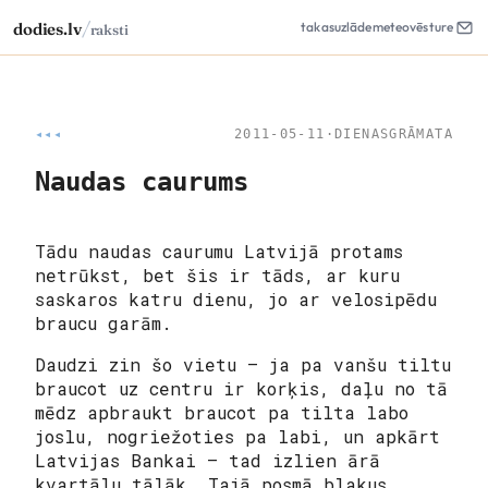
/
dodies.lv
takas
uzlāde
meteo
vēsture
raksti
◂◂◂
2011-05-11
·
DIENASGRĀMATA
Naudas caurums
Tādu naudas caurumu Latvijā protams
netrūkst, bet šis ir tāds, ar kuru
saskaros katru dienu, jo ar velosipēdu
braucu garām.
Daudzi zin šo vietu – ja pa vanšu tiltu
braucot uz centru ir korķis, daļu no tā
mēdz apbraukt braucot pa tilta labo
joslu, nogriežoties pa labi, un apkārt
Latvijas Bankai – tad izlien ārā
kvartālu tālāk. Tajā posmā blakus