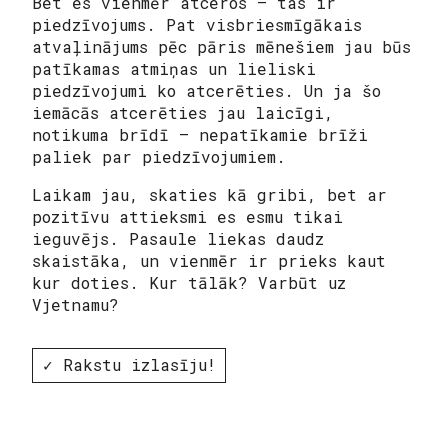
Bet es vienmēr atceros – tas ir
piedzīvojums. Pat visbriesmīgākais
atvaļinājums pēc pāris mēnešiem jau būs
patīkamas atmiņas un lieliski
piedzīvojumi ko atcerēties. Un ja šo
iemācās atcerēties jau laicīgi,
notikuma brīdī – nepatīkamie brīži
paliek par piedzīvojumiem.
Laikam jau, skaties kā gribi, bet ar
pozitīvu attieksmi es esmu tikai
ieguvējs. Pasaule liekas daudz
skaistāka, un vienmēr ir prieks kaut
kur doties. Kur tālāk? Varbūt uz
Vjetnamu?
✓ Rakstu izlasīju!