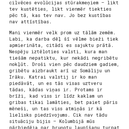
cilvēces evolūcijas stūrakmeņiem – likt
tev kustēties, likt vienmēr tiekties
pēc tā, kas tev nav. Jo bez kustības
nav attīstības.
Mani vienmēr velk prom uz tālām zemēm.
Labi, ka darba dēļ šī vēlme bieži tiek
apmierināta, citādi es sajuktu prātā.
Nespēju iztēloties valsti, kura man
tiešām nepatiktu, kur nekādi negribētu
nokļūt. Droši vien pēc daudziem gadiem,
gribētu aizbraukt arī uz Somāliju un
Irāku. Katrai valstij ir ko man
piedāvāt, un es tās visas uztveru
tādas, kādas viņas ir. Protams ir
brīži, kad viss ir līdz kaklam un
gribas tikai lamāties, bet paiet pāris
mēneši, un tas viss atmiņās ir kā
lielisks piedzīvojums. Cik nav tādu
situāciju bijis – Kolumbijā mūs
pārbiedēja par bruņotu laupīšanu turpat