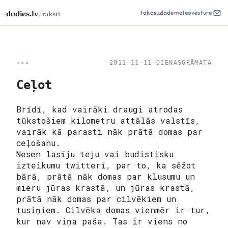
/
dodies.lv
takas
uzlāde
meteo
vēsture
raksti
◂◂◂
2011-11-11
·
DIENASGRĀMATA
Ceļot
Brīdī, kad vairāki draugi atrodas
tūkstošiem kilometru attālās valstīs,
vairāk kā parasti nāk prātā domas par
ceļošanu.
Nesen lasīju teju vai budistisku
izteikumu twitterī, par to, ka sēžot
bārā, prātā nāk domas par klusumu un
mieru jūras krastā, un jūras krastā,
prātā nāk domas par cilvēkiem un
tusiņiem. Cilvēka domas vienmēr ir tur,
kur nav viņa paša. Tas ir viens no