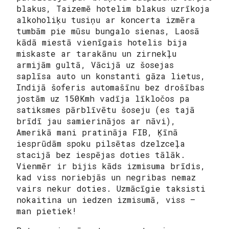
blakus, Taizemē hotelim blakus uzrīkoja
alkoholiķu tusiņu ar koncerta izmēra
tumbām pie mūsu bungalo sienas, Laosā
kādā miestā vienīgais hotelis bija
miskaste ar tarakānu un zirnekļu
armijām gultā, Vācijā uz šosejas
saplīsa auto un konstanti gāza lietus,
Indijā šoferis automašīnu bez drošības
jostām uz 150Kmh vadīja līkločos pa
satiksmes pārblīvētu šoseju (es tajā
brīdī jau samierinājos ar nāvi),
Amerikā mani pratināja FIB, Ķīnā
iesprūdām spoku pilsētas dzelzceļa
stacijā bez iespējas doties tālāk.
Vienmēr ir bijis kāds izmisuma brīdis,
kad viss noriebjās un negribas nemaz
vairs nekur doties. Uzmācīgie taksisti
nokaitina un iedzen izmisumā, viss –
man pietiek!